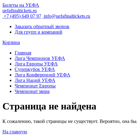
Билеты на УЕФА
uefafinaltickets.ru
+7 (495) 649 07 97
info@uefafinaltickets.ru
Заказать обратный звонок
Для групп и компаний
Корзина
Главная
Лига Чемпионов УЕФА
Лига Европы УЕФА
Суперкубок УЕФА
Лига Конференций УЕФА
Лига Наций УЕФА
Чемпионат Европы
Чемпионат мира
Страница не найдена
К сожалению, такой страницы не существует. Вероятно, она был
На главную