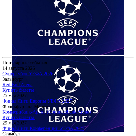
Популярные события
14 августа 2026
Суперкубок УЕФА 2026
Зальцбург
Red Bull Arena
Купить билеты
25 мая 2027
Финал Лиги Европы УЕФА 2027
Франкфурт-на-Майне
Коммерцбанк-Арена (Commerzbank Arena)
Купить билеты
29 мая 2027
Финал Лиги Конференций УЕФА 2027
Стамбул