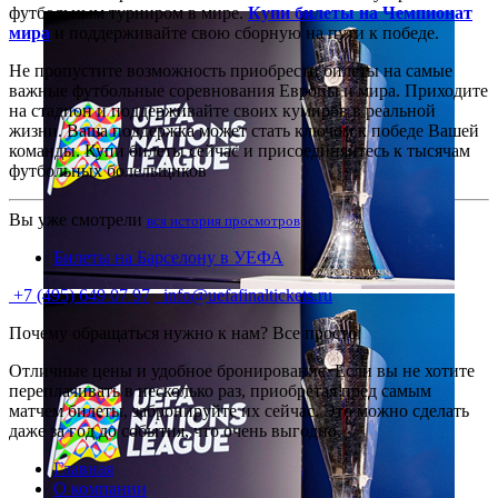
футбольным турниром в мире.
Купи билеты на Чемпионат
мира
и поддерживайте свою сборную на пути к победе.
Не пропустите возможность приобрести билеты на самые
важные футбольные соревнования Европы и мира. Приходите
на стадион и поддерживайте своих кумиров в реальной
жизни. Ваша поддержка может стать ключом к победе Вашей
команды. Купи билеты сейчас и присоединяйтесь к тысячам
футбольных болельщиков
Вы уже смотрели
вся история просмотров
Билеты на Барселону в УЕФА
+7 (495) 649 07 97
info@uefafinaltickets.ru
Почему обращаться нужно к нам? Все просто:
Отличные цены и удобное бронирование. Если вы не хотите
переплачивать в несколько раз, приобретая пред самым
матчем билеты, забронируйте их сейчас. Это можно сделать
даже за год до события, что очень выгодно.
Главная
О компании