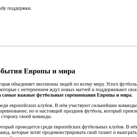
ужбу поддержки.
обытия Европы и мира
оторая объединяет миллионы людей по всему миру. Успех футбол
в, которые с нетерпением ждут новых матчей и поддерживают св
а самые важные футбольные соревнования Европы и мира
.
еди европейских клубов. В нём участвуют сильнейшие команды 
ревнование, но и настоящий праздник футбола, который привле
а сторону своей команды.
торый проводится среди европейских футбольных клубов. В нё
анд, которые хотят продемонстрировать свой талант и выиграт