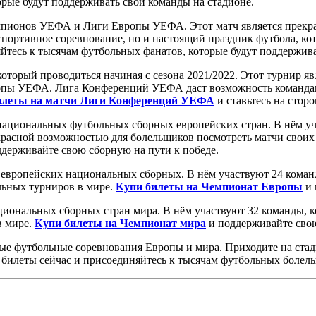
рые будут поддерживать свои команды на стадионе.
пионов УЕФА и Лиги Европы УЕФА. Этот матч является прекрас
портивное соревнование, но и настоящий праздник футбола, ко
йтесь к тысячам футбольных фанатов, которые будут поддержива
торый проводиться начиная с сезона 2021/2022. Этот турнир яв
ы УЕФА. Лига Конференций УЕФА даст возможность командам, 
илеты на матчи Лиги Конференций УЕФА
и ставьтесь на стор
ациональных футбольных сборных европейских стран. В нём уча
красной возможностью для болельщиков посмотреть матчи своих
держивайте свою сборную на пути к победе.
европейских национальных сборных. В нём участвуют 24 коман
льных турниров в мире.
Купи билеты на Чемпионат Европы
и 
иональных сборных стран мира. В нём участвуют 32 команды, к
в мире.
Купи билеты на Чемпионат мира
и поддерживайте свою
ые футбольные соревнования Европы и мира. Приходите на стад
 билеты сейчас и присоединяйтесь к тысячам футбольных болел