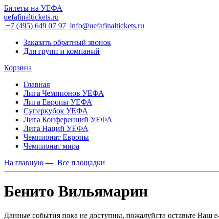
Билеты на УЕФА
uefafinaltickets.ru
+7 (495) 649 07 97
info@uefafinaltickets.ru
Заказать обратный звонок
Для групп и компаний
Корзина
Главная
Лига Чемпионов УЕФА
Лига Европы УЕФА
Суперкубок УЕФА
Лига Конференций УЕФА
Лига Наций УЕФА
Чемпионат Европы
Чемпионат мира
На главную
—
Все площадки
Бенито Вильямарин
Данные события пока не доступны, пожалуйста оставьте Ваш e