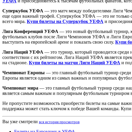
УЕФА
и присоединяйтесь к тысячам футбольных фанатов, кото
Суперкубок УЕФА
— это матч между победителями Лиги Чем
еще один важный трофей. Суперкубок УЕФА — это не только с
всего мира.
Купи билеты на Суперкубок УЕФА
и присоединя
Лига Конференций УЕФА
— это новый футбольный турнир, ко
футбольных клубов после Лиги Чемпионов УЕФА и Лиги Европ
выступить на европейской арене и показать свою силу.
Купи б
Лига Наций УЕФА
— это турнир, который проводится среди н
соответствии с их рейтингом. Лига Наций УЕФА является пре
на стадионе.
Купи билеты на матчи Лиги Наций УЕФА
и под
Чемпионат Европы
— это главный футбольный турнир среди 
Европы является одним из самых важных и популярных футбо
Чемпионат мира
— это главный футбольный турнир среди нац
является самым важным и популярным футбольным турниром 
Не пропустите возможность приобрести билеты на самые важн
поддержка может стать ключом к победе Вашей команды. Купи
Вы уже смотрели
вся история просмотров
Билеты на Барселону в УЕФА