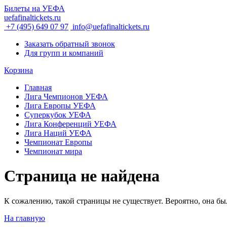
Билеты на УЕФА
uefafinaltickets.ru
+7 (495) 649 07 97
info@uefafinaltickets.ru
Заказать обратный звонок
Для групп и компаний
Корзина
Главная
Лига Чемпионов УЕФА
Лига Европы УЕФА
Суперкубок УЕФА
Лига Конференций УЕФА
Лига Наций УЕФА
Чемпионат Европы
Чемпионат мира
Страница не найдена
К сожалению, такой страницы не существует. Вероятно, она был
На главную