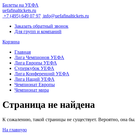
Билеты на УЕФА
uefafinaltickets.ru
+7 (495) 649 07 97
info@uefafinaltickets.ru
Заказать обратный звонок
Для групп и компаний
Корзина
Главная
Лига Чемпионов УЕФА
Лига Европы УЕФА
Суперкубок УЕФА
Лига Конференций УЕФА
Лига Наций УЕФА
Чемпионат Европы
Чемпионат мира
Страница не найдена
К сожалению, такой страницы не существует. Вероятно, она был
На главную