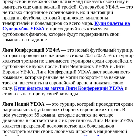
прекрасной возможностью для команд показать свою силу и
выиграть еще один важный трофей. Суперкубок УЕФА — это
не только спортивное соревнование, но и настоящий
праздник футбола, который привлекает миллионы
телезрителей и болельщиков со всего мира.
Купи билеты на
Суперкубок УЕФА
и присоединяйтесь к тысячам
футбольных фанатов, которые будут поддерживать свои
команды на стадионе.
Лига Конференций УЕФА
— это новый футбольный турнир,
который проводиться начиная с сезона 2021/2022. Этот турнир
являться третьим по значимости турниром среди европейских
футбольных клубов после Лиги Чемпионов УЕФА и Лиги
Европы УЕФА. Лига Конференций УЕФА даст возможность
командам, которые раньше не могли побороться за важные
трофеи, выступить на европейской арене и показать свою
силу.
Купи билеты на матчи Лиги Конференций УЕФА
и
ставьтесь на сторону своей команды.
Лига Наций УЕФА
— это турнир, который проводится среди
национальных футбольных сборных европейских стран. В
нём участвуют 55 команд, которые делятся на четыре
дивизиона в соответствии с их рейтингом. Лига Наций УЕФА
является прекрасной возможностью для болельщиков
посмотреть матчи своих любимых игроков в национальной