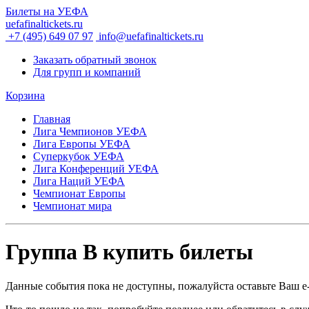
Билеты на УЕФА
uefafinaltickets.ru
+7 (495) 649 07 97
info@uefafinaltickets.ru
Заказать обратный звонок
Для групп и компаний
Корзина
Главная
Лига Чемпионов УЕФА
Лига Европы УЕФА
Суперкубок УЕФА
Лига Конференций УЕФА
Лига Наций УЕФА
Чемпионат Европы
Чемпионат мира
Группа B купить билеты
Данные события пока не доступны, пожалуйста оставьте Ваш e