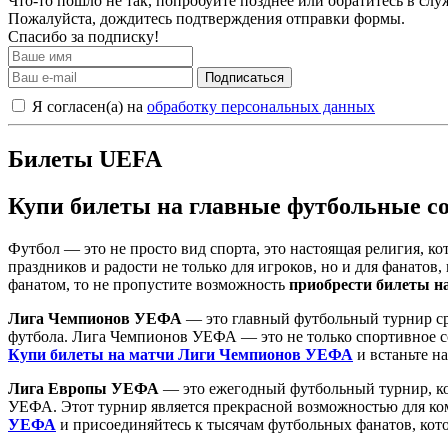
Что-то пошло не так, попробуйте позднее или обратитесь в сл
Пожалуйста, дождитесь подтверждения отправки формы.
Спасибо за подписку!
Подписаться
Я согласен(а) на
обработку персональных данных
Билеты UEFA
Купи билеты на главные футбольные с
Футбол — это не просто вид спорта, это настоящая религия, к
праздников и радости не только для игроков, но и для фанато
фанатом, то не пропустите возможность
приобрести билеты н
Лига Чемпионов УЕФА
— это главный футбольный турнир ср
футбола. Лига Чемпионов УЕФА — это не только спортивное со
Купи билеты на матчи Лиги Чемпионов УЕФА
и встаньте н
Лига Европы УЕФА
— это ежегодный футбольный турнир, ко
УЕФА. Этот турнир является прекрасной возможностью для ком
УЕФА
и присоединяйтесь к тысячам футбольных фанатов, кото