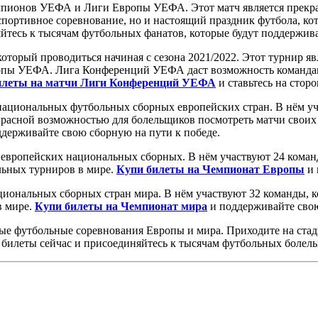
пионов УЕФА и Лиги Европы УЕФА. Этот матч является прекрас
портивное соревнование, но и настоящий праздник футбола, ко
йтесь к тысячам футбольных фанатов, которые будут поддержива
торый проводиться начиная с сезона 2021/2022. Этот турнир яв
ы УЕФА. Лига Конференций УЕФА даст возможность командам, 
илеты на матчи Лиги Конференций УЕФА
и ставьтесь на стор
ациональных футбольных сборных европейских стран. В нём уча
красной возможностью для болельщиков посмотреть матчи своих
держивайте свою сборную на пути к победе.
европейских национальных сборных. В нём участвуют 24 коман
льных турниров в мире.
Купи билеты на Чемпионат Европы
и 
иональных сборных стран мира. В нём участвуют 32 команды, к
в мире.
Купи билеты на Чемпионат мира
и поддерживайте свою
ые футбольные соревнования Европы и мира. Приходите на стад
 билеты сейчас и присоединяйтесь к тысячам футбольных болел