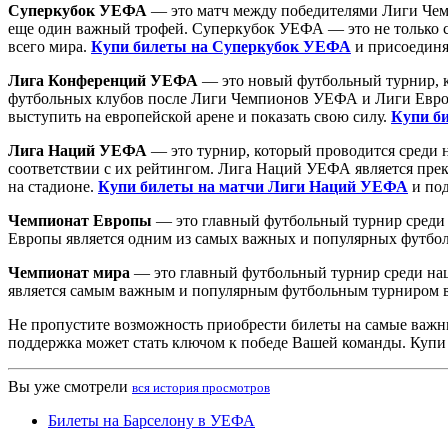
Суперкубок УЕФА
— это матч между победителями Лиги Чем
еще один важный трофей. Суперкубок УЕФА — это не только с
всего мира.
Купи билеты на Суперкубок УЕФА
и присоединя
Лига Конференций УЕФА
— это новый футбольный турнир, ко
футбольных клубов после Лиги Чемпионов УЕФА и Лиги Европ
выступить на европейской арене и показать свою силу.
Купи б
Лига Наций УЕФА
— это турнир, который проводится среди н
соответствии с их рейтингом. Лига Наций УЕФА является пре
на стадионе.
Купи билеты на матчи Лиги Наций УЕФА
и под
Чемпионат Европы
— это главный футбольный турнир среди 
Европы является одним из самых важных и популярных футбо
Чемпионат мира
— это главный футбольный турнир среди нац
является самым важным и популярным футбольным турниром 
Не пропустите возможность приобрести билеты на самые важн
поддержка может стать ключом к победе Вашей команды. Купи
Вы уже смотрели
вся история просмотров
Билеты на Барселону в УЕФА