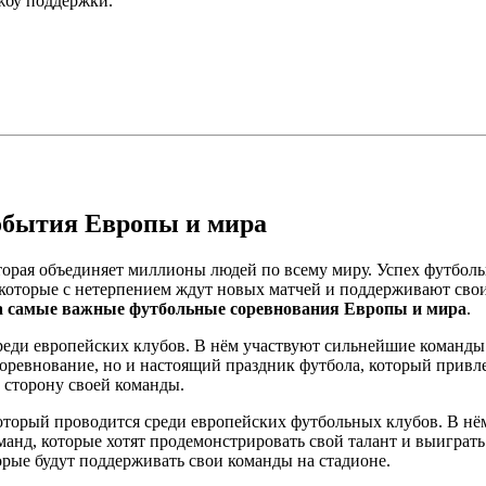
ужбу поддержки.
обытия Европы и мира
оторая объединяет миллионы людей по всему миру. Успех футбол
в, которые с нетерпением ждут новых матчей и поддерживают св
а самые важные футбольные соревнования Европы и мира
.
еди европейских клубов. В нём участвуют сильнейшие команды 
ревнование, но и настоящий праздник футбола, который привле
а сторону своей команды.
торый проводится среди европейских футбольных клубов. В нё
анд, которые хотят продемонстрировать свой талант и выиграт
рые будут поддерживать свои команды на стадионе.