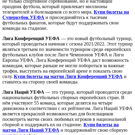
не только спортивное соревнование, но и настоящий
праздник футбола, который привлекает миллионы
телезрителей и болельщиков со всего мира.
Купи билеты на
Суперкубок УЕФА
и присоединяйтесь к тысячам
футбольных фанатов, которые будут поддерживать свои
команды на стадионе.
Лига Конференций УЕФА
— это новый футбольный турнир,
который проводиться начиная с сезона 2021/2022. Этот турнир
являться третьим по значимости турниром среди европейских
футбольных клубов после Лиги Чемпионов УЕФА и Лиги
Европы УЕФА. Лига Конференций УЕФА даст возможность
командам, которые раньше не могли побороться за важные
трофеи, выступить на европейской арене и показать свою
силу.
Купи билеты на матчи Лиги Конференций УЕФА
и
ставьтесь на сторону своей команды.
Лига Наций УЕФА
— это турнир, который проводится среди
национальных футбольных сборных европейских стран. В
нём участвуют 55 команд, которые делятся на четыре
дивизиона в соответствии с их рейтингом. Лига Наций УЕФА
является прекрасной возможностью для болельщиков
посмотреть матчи своих любимых игроков в национальной
сборной и поддержать их на стадионе.
Купи билеты на
матчи Лиги Наций УЕФА
и поддерживайте свою сборную