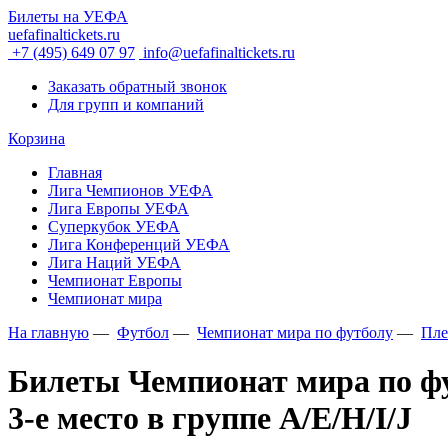
Билеты на УЕФА
uefafinaltickets.ru
+7 (495) 649 07 97
info@uefafinaltickets.ru
Заказать обратный звонок
Для групп и компаний
Корзина
Главная
Лига Чемпионов УЕФА
Лига Европы УЕФА
Суперкубок УЕФА
Лига Конференций УЕФА
Лига Наций УЕФА
Чемпионат Европы
Чемпионат мира
На главную
—
Футбол
—
Чемпионат мира по футболу
—
Пле
Билеты Чемпионат мира по фу
3-е место в группе A/E/H/I/J