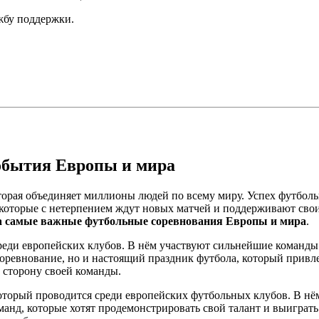
ужбу поддержки.
обытия Европы и мира
оторая объединяет миллионы людей по всему миру. Успех футбол
в, которые с нетерпением ждут новых матчей и поддерживают св
а самые важные футбольные соревнования Европы и мира
.
еди европейских клубов. В нём участвуют сильнейшие команды 
ревнование, но и настоящий праздник футбола, который привле
а сторону своей команды.
торый проводится среди европейских футбольных клубов. В нё
анд, которые хотят продемонстрировать свой талант и выиграт