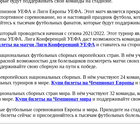
рые будут поддерживать свои команды на стадионе.
пионов УЕФА и Лиги Европы УЕФА. Этот матч является прекрас
портивное соревнование, но и настоящий праздник футбола, ко
йтесь к тысячам футбольных фанатов, которые будут поддержива
торый проводиться начиная с сезона 2021/2022. Этот турнир яв
ы УЕФА. Лига Конференций УЕФА даст возможность командам, 
илеты на матчи Лиги Конференций УЕФА
и ставьтесь на стор
ациональных футбольных сборных европейских стран. В нём уча
красной возможностью для болельщиков посмотреть матчи своих
держивайте свою сборную на пути к победе.
европейских национальных сборных. В нём участвуют 24 коман
льных турниров в мире.
Купи билеты на Чемпионат Европы
и 
иональных сборных стран мира. В нём участвуют 32 команды, к
в мире.
Купи билеты на Чемпионат мира
и поддерживайте свою
ые футбольные соревнования Европы и мира. Приходите на стад
 билеты сейчас и присоединяйтесь к тысячам футбольных болел