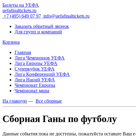
Билеты на УЕФА
uefafinaltickets.ru
+7 (495) 649 07 97
info@uefafinaltickets.ru
Заказать обратный звонок
Для групп и компаний
Корзина
Главная
Лига Чемпионов УЕФА
Лига Европы УЕФА
Суперкубок УЕФА
Лига Конференций УЕФА
Лига Наций УЕФА
Чемпионат Европы
Чемпионат мира
На главную
—
Все сборные
Сборная Ганы по футболу
Данные события пока не доступны, пожалуйста оставьте Ваш e