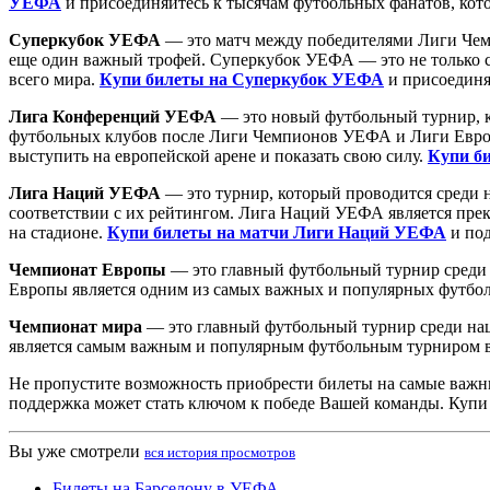
УЕФА
и присоединяйтесь к тысячам футбольных фанатов, кото
Суперкубок УЕФА
— это матч между победителями Лиги Чем
еще один важный трофей. Суперкубок УЕФА — это не только с
всего мира.
Купи билеты на Суперкубок УЕФА
и присоединя
Лига Конференций УЕФА
— это новый футбольный турнир, ко
футбольных клубов после Лиги Чемпионов УЕФА и Лиги Европ
выступить на европейской арене и показать свою силу.
Купи б
Лига Наций УЕФА
— это турнир, который проводится среди н
соответствии с их рейтингом. Лига Наций УЕФА является пре
на стадионе.
Купи билеты на матчи Лиги Наций УЕФА
и под
Чемпионат Европы
— это главный футбольный турнир среди 
Европы является одним из самых важных и популярных футбо
Чемпионат мира
— это главный футбольный турнир среди нац
является самым важным и популярным футбольным турниром 
Не пропустите возможность приобрести билеты на самые важн
поддержка может стать ключом к победе Вашей команды. Купи
Вы уже смотрели
вся история просмотров
Билеты на Барселону в УЕФА