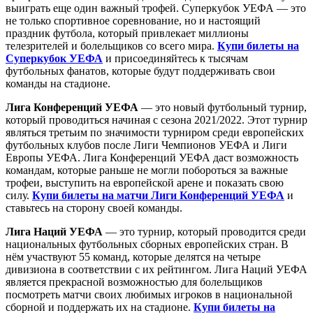
выиграть еще один важный трофей. Суперкубок УЕФА — это
не только спортивное соревнование, но и настоящий
праздник футбола, который привлекает миллионы
телезрителей и болельщиков со всего мира.
Купи билеты на
Суперкубок УЕФА
и присоединяйтесь к тысячам
футбольных фанатов, которые будут поддерживать свои
команды на стадионе.
Лига Конференций УЕФА
— это новый футбольный турнир,
который проводиться начиная с сезона 2021/2022. Этот турнир
являться третьим по значимости турниром среди европейских
футбольных клубов после Лиги Чемпионов УЕФА и Лиги
Европы УЕФА. Лига Конференций УЕФА даст возможность
командам, которые раньше не могли побороться за важные
трофеи, выступить на европейской арене и показать свою
силу.
Купи билеты на матчи Лиги Конференций УЕФА
и
ставьтесь на сторону своей команды.
Лига Наций УЕФА
— это турнир, который проводится среди
национальных футбольных сборных европейских стран. В
нём участвуют 55 команд, которые делятся на четыре
дивизиона в соответствии с их рейтингом. Лига Наций УЕФА
является прекрасной возможностью для болельщиков
посмотреть матчи своих любимых игроков в национальной
сборной и поддержать их на стадионе.
Купи билеты на