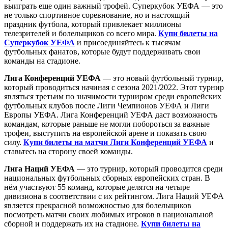
выиграть еще один важный трофей. Суперкубок УЕФА — это
не только спортивное соревнование, но и настоящий
праздник футбола, который привлекает миллионы
телезрителей и болельщиков со всего мира.
Купи билеты на
Суперкубок УЕФА
и присоединяйтесь к тысячам
футбольных фанатов, которые будут поддерживать свои
команды на стадионе.
Лига Конференций УЕФА
— это новый футбольный турнир,
который проводиться начиная с сезона 2021/2022. Этот турнир
являться третьим по значимости турниром среди европейских
футбольных клубов после Лиги Чемпионов УЕФА и Лиги
Европы УЕФА. Лига Конференций УЕФА даст возможность
командам, которые раньше не могли побороться за важные
трофеи, выступить на европейской арене и показать свою
силу.
Купи билеты на матчи Лиги Конференций УЕФА
и
ставьтесь на сторону своей команды.
Лига Наций УЕФА
— это турнир, который проводится среди
национальных футбольных сборных европейских стран. В
нём участвуют 55 команд, которые делятся на четыре
дивизиона в соответствии с их рейтингом. Лига Наций УЕФА
является прекрасной возможностью для болельщиков
посмотреть матчи своих любимых игроков в национальной
сборной и поддержать их на стадионе.
Купи билеты на