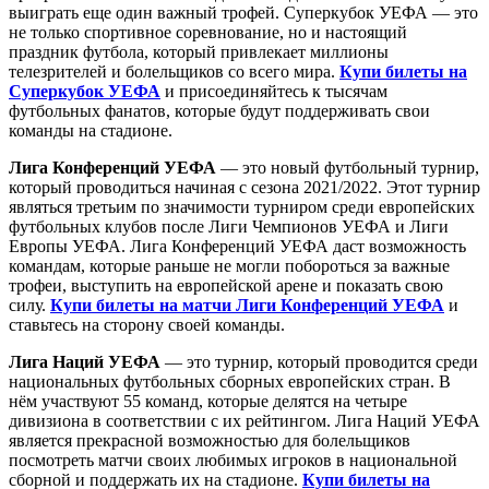
выиграть еще один важный трофей. Суперкубок УЕФА — это
не только спортивное соревнование, но и настоящий
праздник футбола, который привлекает миллионы
телезрителей и болельщиков со всего мира.
Купи билеты на
Суперкубок УЕФА
и присоединяйтесь к тысячам
футбольных фанатов, которые будут поддерживать свои
команды на стадионе.
Лига Конференций УЕФА
— это новый футбольный турнир,
который проводиться начиная с сезона 2021/2022. Этот турнир
являться третьим по значимости турниром среди европейских
футбольных клубов после Лиги Чемпионов УЕФА и Лиги
Европы УЕФА. Лига Конференций УЕФА даст возможность
командам, которые раньше не могли побороться за важные
трофеи, выступить на европейской арене и показать свою
силу.
Купи билеты на матчи Лиги Конференций УЕФА
и
ставьтесь на сторону своей команды.
Лига Наций УЕФА
— это турнир, который проводится среди
национальных футбольных сборных европейских стран. В
нём участвуют 55 команд, которые делятся на четыре
дивизиона в соответствии с их рейтингом. Лига Наций УЕФА
является прекрасной возможностью для болельщиков
посмотреть матчи своих любимых игроков в национальной
сборной и поддержать их на стадионе.
Купи билеты на