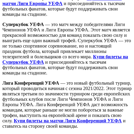
матчи Лиги Европы УЕФА
и присоединяйтесь к тысячам
футбольных фанатов, которые будут поддерживать свои
команды на стадионе.
Суперкубок УЕФА
— это матч между победителями Лиги
Чемпионов УЕФА и Лиги Европы УЕФА. Этот матч является
прекрасной возможностью для команд показать свою силу и
выиграть еще один важный трофей. Суперкубок УЕФА — это
не только спортивное соревнование, но и настоящий
праздник футбола, который привлекает миллионы
телезрителей и болельщиков со всего мира.
Купи билеты на
Суперкубок УЕФА
и присоединяйтесь к тысячам
футбольных фанатов, которые будут поддерживать свои
команды на стадионе.
Лига Конференций УЕФА
— это новый футбольный турнир,
который проводиться начиная с сезона 2021/2022. Этот турнир
являться третьим по значимости турниром среди европейских
футбольных клубов после Лиги Чемпионов УЕФА и Лиги
Европы УЕФА. Лига Конференций УЕФА даст возможность
командам, которые раньше не могли побороться за важные
трофеи, выступить на европейской арене и показать свою
силу.
Купи билеты на матчи Лиги Конференций УЕФА
и
ставьтесь на сторону своей команды.