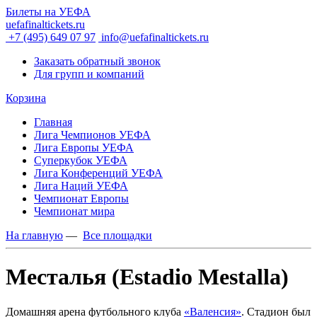
Билеты на УЕФА
uefafinaltickets.ru
+7 (495) 649 07 97
info@uefafinaltickets.ru
Заказать обратный звонок
Для групп и компаний
Корзина
Главная
Лига Чемпионов УЕФА
Лига Европы УЕФА
Суперкубок УЕФА
Лига Конференций УЕФА
Лига Наций УЕФА
Чемпионат Европы
Чемпионат мира
На главную
—
Все площадки
Месталья (Estadio Mestalla)
Домашняя арена футбольного клуба
«Валенсия»
. Стадион был