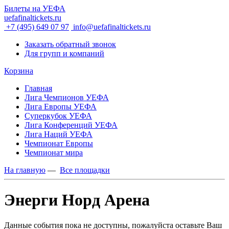
Билеты на УЕФА
uefafinaltickets.ru
+7 (495) 649 07 97
info@uefafinaltickets.ru
Заказать обратный звонок
Для групп и компаний
Корзина
Главная
Лига Чемпионов УЕФА
Лига Европы УЕФА
Суперкубок УЕФА
Лига Конференций УЕФА
Лига Наций УЕФА
Чемпионат Европы
Чемпионат мира
На главную
—
Все площадки
Энерги Норд Арена
Данные события пока не доступны, пожалуйста оставьте Ваш