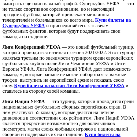
выиграть еще один важный трофей. Суперкубок УЕФА — это
не только спортивное соревнование, но и настоящий
праздник футбола, который привлекает миллионы
телезрителей и болельщиков со всего мира.
Купи билеты на
Суперкубок УЕФА
и присоединяйтесь к тысячам
футбольных фанатов, которые будут поддерживать свои
команды на стадионе.
Лига Конференций УЕФА
— это новый футбольный турнир,
который проводиться начиная с сезона 2021/2022. Этот турнир
являться третьим по значимости турниром среди европейских
футбольных клубов после Лиги Чемпионов УЕФА и Лиги
Европы УЕФА. Лига Конференций УЕФА даст возможность
командам, которые раньше не могли побороться за важные
трофеи, выступить на европейской арене и показать свою
силу.
Купи билеты на матчи Лиги Конференций УЕФА
и
ставьтесь на сторону своей команды.
Лига Наций УЕФА
— это турнир, который проводится среди
национальных футбольных сборных европейских стран. В
нём участвуют 55 команд, которые делятся на четыре
дивизиона в соответствии с их рейтингом. Лига Наций УЕФА
является прекрасной возможностью для болельщиков
посмотреть матчи своих любимых игроков в национальной
сборной и поддержать их на стадионе.
Купи билеты на