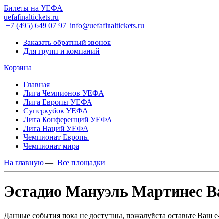
Билеты на УЕФА
uefafinaltickets.ru
+7 (495) 649 07 97
info@uefafinaltickets.ru
Заказать обратный звонок
Для групп и компаний
Корзина
Главная
Лига Чемпионов УЕФА
Лига Европы УЕФА
Суперкубок УЕФА
Лига Конференций УЕФА
Лига Наций УЕФА
Чемпионат Европы
Чемпионат мира
На главную
—
Все площадки
Эстадио Мануэль Мартинес Вал
Данные события пока не доступны, пожалуйста оставьте Ваш e