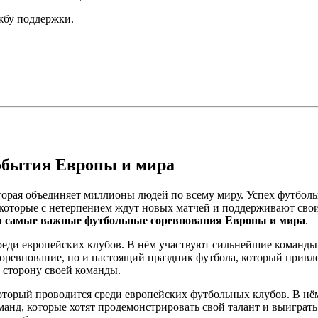
ужбу поддержки.
обытия Европы и мира
оторая объединяет миллионы людей по всему миру. Успех футбол
в, которые с нетерпением ждут новых матчей и поддерживают св
а самые важные футбольные соревнования Европы и мира
.
еди европейских клубов. В нём участвуют сильнейшие команды 
ревнование, но и настоящий праздник футбола, который привле
а сторону своей команды.
торый проводится среди европейских футбольных клубов. В нё
анд, которые хотят продемонстрировать свой талант и выиграт