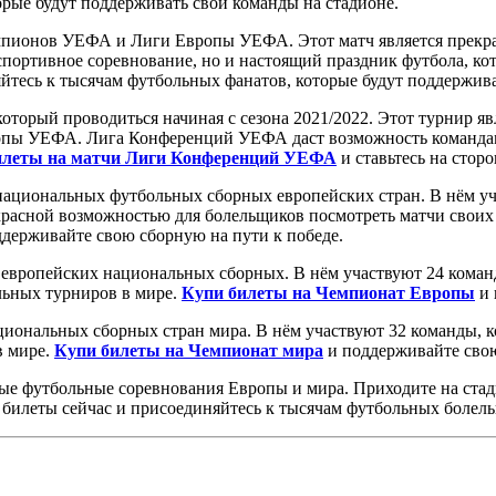
рые будут поддерживать свои команды на стадионе.
пионов УЕФА и Лиги Европы УЕФА. Этот матч является прекрас
портивное соревнование, но и настоящий праздник футбола, ко
йтесь к тысячам футбольных фанатов, которые будут поддержива
торый проводиться начиная с сезона 2021/2022. Этот турнир яв
ы УЕФА. Лига Конференций УЕФА даст возможность командам, 
илеты на матчи Лиги Конференций УЕФА
и ставьтесь на стор
ациональных футбольных сборных европейских стран. В нём уча
красной возможностью для болельщиков посмотреть матчи своих
держивайте свою сборную на пути к победе.
европейских национальных сборных. В нём участвуют 24 коман
льных турниров в мире.
Купи билеты на Чемпионат Европы
и 
иональных сборных стран мира. В нём участвуют 32 команды, к
в мире.
Купи билеты на Чемпионат мира
и поддерживайте свою
ые футбольные соревнования Европы и мира. Приходите на стад
 билеты сейчас и присоединяйтесь к тысячам футбольных болел