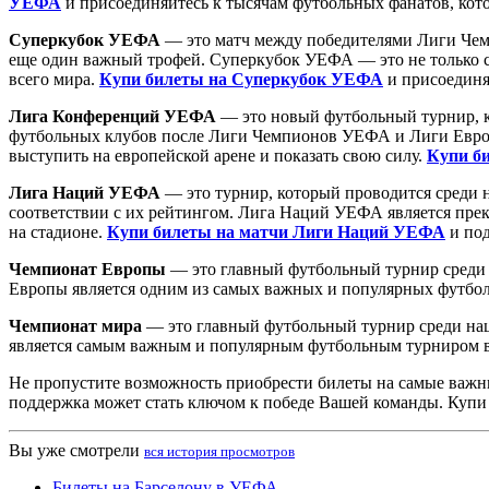
УЕФА
и присоединяйтесь к тысячам футбольных фанатов, кото
Суперкубок УЕФА
— это матч между победителями Лиги Чем
еще один важный трофей. Суперкубок УЕФА — это не только с
всего мира.
Купи билеты на Суперкубок УЕФА
и присоединя
Лига Конференций УЕФА
— это новый футбольный турнир, ко
футбольных клубов после Лиги Чемпионов УЕФА и Лиги Европ
выступить на европейской арене и показать свою силу.
Купи б
Лига Наций УЕФА
— это турнир, который проводится среди н
соответствии с их рейтингом. Лига Наций УЕФА является пре
на стадионе.
Купи билеты на матчи Лиги Наций УЕФА
и под
Чемпионат Европы
— это главный футбольный турнир среди 
Европы является одним из самых важных и популярных футбо
Чемпионат мира
— это главный футбольный турнир среди нац
является самым важным и популярным футбольным турниром 
Не пропустите возможность приобрести билеты на самые важн
поддержка может стать ключом к победе Вашей команды. Купи
Вы уже смотрели
вся история просмотров
Билеты на Барселону в УЕФА