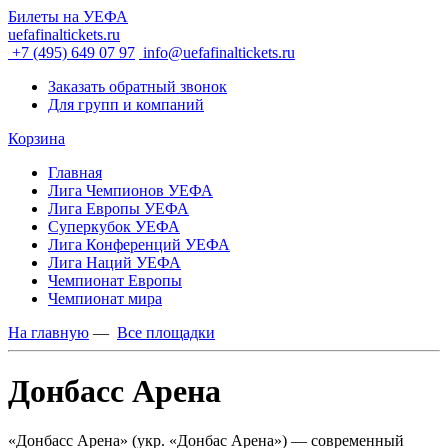
Билеты на УЕФА
uefafinaltickets.ru
+7 (495) 649 07 97
info@uefafinaltickets.ru
Заказать обратный звонок
Для групп и компаний
Корзина
Главная
Лига Чемпионов УЕФА
Лига Европы УЕФА
Суперкубок УЕФА
Лига Конференций УЕФА
Лига Наций УЕФА
Чемпионат Европы
Чемпионат мира
На главную
—
Все площадки
Донбасс Арена
«Донбасс Арена» (укр. «Донбас Арена») — современный