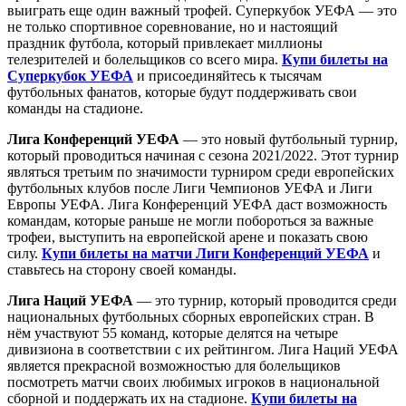
выиграть еще один важный трофей. Суперкубок УЕФА — это
не только спортивное соревнование, но и настоящий
праздник футбола, который привлекает миллионы
телезрителей и болельщиков со всего мира.
Купи билеты на
Суперкубок УЕФА
и присоединяйтесь к тысячам
футбольных фанатов, которые будут поддерживать свои
команды на стадионе.
Лига Конференций УЕФА
— это новый футбольный турнир,
который проводиться начиная с сезона 2021/2022. Этот турнир
являться третьим по значимости турниром среди европейских
футбольных клубов после Лиги Чемпионов УЕФА и Лиги
Европы УЕФА. Лига Конференций УЕФА даст возможность
командам, которые раньше не могли побороться за важные
трофеи, выступить на европейской арене и показать свою
силу.
Купи билеты на матчи Лиги Конференций УЕФА
и
ставьтесь на сторону своей команды.
Лига Наций УЕФА
— это турнир, который проводится среди
национальных футбольных сборных европейских стран. В
нём участвуют 55 команд, которые делятся на четыре
дивизиона в соответствии с их рейтингом. Лига Наций УЕФА
является прекрасной возможностью для болельщиков
посмотреть матчи своих любимых игроков в национальной
сборной и поддержать их на стадионе.
Купи билеты на