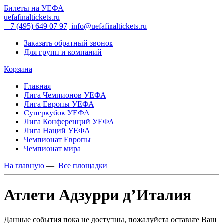
Билеты на УЕФА
uefafinaltickets.ru
+7 (495) 649 07 97
info@uefafinaltickets.ru
Заказать обратный звонок
Для групп и компаний
Корзина
Главная
Лига Чемпионов УЕФА
Лига Европы УЕФА
Суперкубок УЕФА
Лига Конференций УЕФА
Лига Наций УЕФА
Чемпионат Европы
Чемпионат мира
На главную
—
Все площадки
Атлети Адзурри д’Италия
Данные события пока не доступны, пожалуйста оставьте Ваш