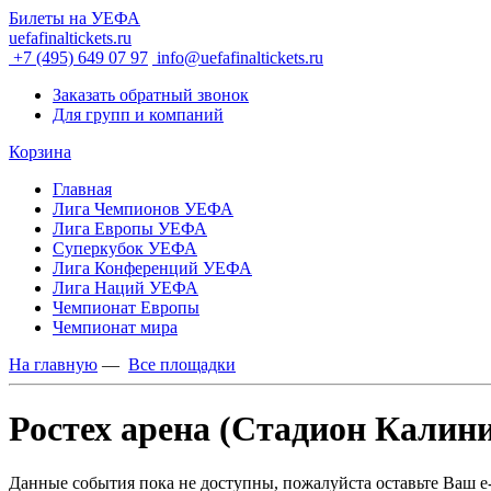
Билеты на УЕФА
uefafinaltickets.ru
+7 (495) 649 07 97
info@uefafinaltickets.ru
Заказать обратный звонок
Для групп и компаний
Корзина
Главная
Лига Чемпионов УЕФА
Лига Европы УЕФА
Суперкубок УЕФА
Лига Конференций УЕФА
Лига Наций УЕФА
Чемпионат Европы
Чемпионат мира
На главную
—
Все площадки
Ростех арена (Стадион Калин
Данные события пока не доступны, пожалуйста оставьте Ваш e