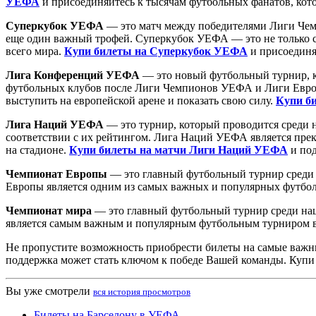
УЕФА
и присоединяйтесь к тысячам футбольных фанатов, кото
Суперкубок УЕФА
— это матч между победителями Лиги Чем
еще один важный трофей. Суперкубок УЕФА — это не только с
всего мира.
Купи билеты на Суперкубок УЕФА
и присоединя
Лига Конференций УЕФА
— это новый футбольный турнир, ко
футбольных клубов после Лиги Чемпионов УЕФА и Лиги Европ
выступить на европейской арене и показать свою силу.
Купи б
Лига Наций УЕФА
— это турнир, который проводится среди н
соответствии с их рейтингом. Лига Наций УЕФА является пре
на стадионе.
Купи билеты на матчи Лиги Наций УЕФА
и под
Чемпионат Европы
— это главный футбольный турнир среди 
Европы является одним из самых важных и популярных футбо
Чемпионат мира
— это главный футбольный турнир среди нац
является самым важным и популярным футбольным турниром 
Не пропустите возможность приобрести билеты на самые важн
поддержка может стать ключом к победе Вашей команды. Купи
Вы уже смотрели
вся история просмотров
Билеты на Барселону в УЕФА