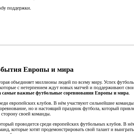
ужбу поддержки.
обытия Европы и мира
оторая объединяет миллионы людей по всему миру. Успех футбол
в, которые с нетерпением ждут новых матчей и поддерживают св
а самые важные футбольные соревнования Европы и мира
.
еди европейских клубов. В нём участвуют сильнейшие команды 
ревнование, но и настоящий праздник футбола, который привле
а сторону своей команды.
торый проводится среди европейских футбольных клубов. В нё
анд, которые хотят продемонстрировать свой талант и выиграт