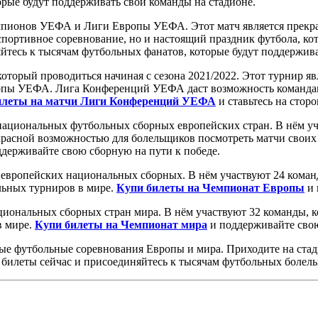
рые будут поддерживать свои команды на стадионе.
пионов УЕФА и Лиги Европы УЕФА. Этот матч является прекрас
портивное соревнование, но и настоящий праздник футбола, ко
йтесь к тысячам футбольных фанатов, которые будут поддержива
торый проводиться начиная с сезона 2021/2022. Этот турнир яв
ы УЕФА. Лига Конференций УЕФА даст возможность командам, 
илеты на матчи Лиги Конференций УЕФА
и ставьтесь на стор
ациональных футбольных сборных европейских стран. В нём уча
красной возможностью для болельщиков посмотреть матчи своих
держивайте свою сборную на пути к победе.
европейских национальных сборных. В нём участвуют 24 коман
льных турниров в мире.
Купи билеты на Чемпионат Европы
и 
иональных сборных стран мира. В нём участвуют 32 команды, к
в мире.
Купи билеты на Чемпионат мира
и поддерживайте свою
ые футбольные соревнования Европы и мира. Приходите на стад
 билеты сейчас и присоединяйтесь к тысячам футбольных болел