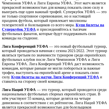
Чемпионов УЕФА и Лиги Европы УЕФА. Этот матч является
прекрасной возможностью для команд показать свою силу и
выиграть еще один важный трофей. Суперкубок УЕФА — это
не только спортивное соревнование, но и настоящий
праздник футбола, который привлекает миллионы
телезрителей и болельщиков со всего мира.
Купи билеты на
Суперкубок УЕФА
и присоединяйтесь к тысячам
футбольных фанатов, которые будут поддерживать свои
команды на стадионе.
Лига Конференций УЕФА
— это новый футбольный турнир,
который проводиться начиная с сезона 2021/2022. Этот турнир
являться третьим по значимости турниром среди европейских
футбольных клубов после Лиги Чемпионов УЕФА и Лиги
Европы УЕФА. Лига Конференций УЕФА даст возможность
командам, которые раньше не могли побороться за важные
трофеи, выступить на европейской арене и показать свою
силу.
Купи билеты на матчи Лиги Конференций УЕФА
и
ставьтесь на сторону своей команды.
Лига Наций УЕФА
— это турнир, который проводится среди
национальных футбольных сборных европейских стран. В
нём участвуют 55 команд, которые делятся на четыре
дивизиона в соответствии с их рейтингом. Лига Наций УЕФА
является прекрасной возможностью для болельщиков