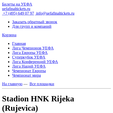
Билеты на УЕФА
uefafinaltickets.ru
+7 (495) 649 07 97
info@uefafinaltickets.ru
Заказать обратный звонок
Для групп и компаний
Корзина
Главная
Лига Чемпионов УЕФА
Лига Европы УЕФА
Суперкубок УЕФА
Лига Конференций УЕФА
Лига Наций УЕФА
Чемпионат Европы
Чемпионат мира
На главную
—
Все площадки
Stadion HNK Rijeka
(Rujevica)