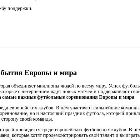
ужбу поддержки.
обытия Европы и мира
оторая объединяет миллионы людей по всему миру. Успех футбол
в, которые с нетерпением ждут новых матчей и поддерживают св
а самые важные футбольные соревнования Европы и мира
.
еди европейских клубов. В нём участвуют сильнейшие команды 
ревнование, но и настоящий праздник футбола, который привле
а сторону своей команды.
торый проводится среди европейских футбольных клубов. В нё
анд, которые хотят продемонстрировать свой талант и выиграт