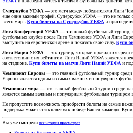
УЕФА
и присоединяйтесь к тысячам футбольных фанатов, кото
Суперкубок УЕФА
— это матч между победителями Лиги Чем
еще один важный трофей. Суперкубок УЕФА — это не только с
всего мира.
Купи билеты на Суперкубок УЕФА
и присоединя
Лига Конференций УЕФА
— это новый футбольный турнир, ко
футбольных клубов после Лиги Чемпионов УЕФА и Лиги Европ
выступить на европейской арене и показать свою силу.
Купи б
Лига Наций УЕФА
— это турнир, который проводится среди н
соответствии с их рейтингом. Лига Наций УЕФА является пре
на стадионе.
Купи билеты на матчи Лиги Наций УЕФА
и под
Чемпионат Европы
— это главный футбольный турнир среди 
Европы является одним из самых важных и популярных футбо
Чемпионат мира
— это главный футбольный турнир среди нац
является самым важным и популярным футбольным турниром 
Не пропустите возможность приобрести билеты на самые важн
поддержка может стать ключом к победе Вашей команды. Купи
Вы уже смотрели
вся история просмотров
Билеты на Барселону в УЕФА