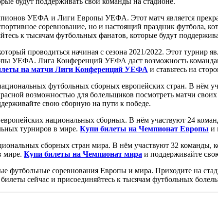
рые будут поддерживать свои команды на стадионе.
пионов УЕФА и Лиги Европы УЕФА. Этот матч является прекрас
портивное соревнование, но и настоящий праздник футбола, ко
йтесь к тысячам футбольных фанатов, которые будут поддержива
торый проводиться начиная с сезона 2021/2022. Этот турнир яв
ы УЕФА. Лига Конференций УЕФА даст возможность командам, 
илеты на матчи Лиги Конференций УЕФА
и ставьтесь на стор
ациональных футбольных сборных европейских стран. В нём уча
красной возможностью для болельщиков посмотреть матчи своих
держивайте свою сборную на пути к победе.
европейских национальных сборных. В нём участвуют 24 коман
льных турниров в мире.
Купи билеты на Чемпионат Европы
и 
иональных сборных стран мира. В нём участвуют 32 команды, к
в мире.
Купи билеты на Чемпионат мира
и поддерживайте свою
ые футбольные соревнования Европы и мира. Приходите на стад
 билеты сейчас и присоединяйтесь к тысячам футбольных болел