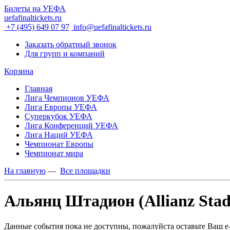
Билеты на УЕФА
uefafinaltickets.ru
+7 (495) 649 07 97
info@uefafinaltickets.ru
Заказать обратный звонок
Для групп и компаний
Корзина
Главная
Лига Чемпионов УЕФА
Лига Европы УЕФА
Суперкубок УЕФА
Лига Конференций УЕФА
Лига Наций УЕФА
Чемпионат Европы
Чемпионат мира
На главную
—
Все площадки
Альянц Штадион (Allianz Stad
Данные события пока не доступны, пожалуйста оставьте Ваш e