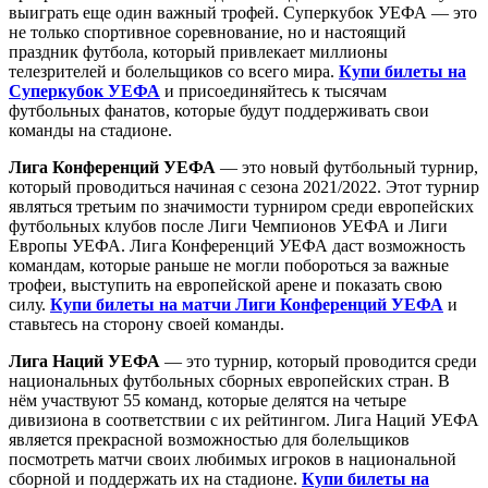
выиграть еще один важный трофей. Суперкубок УЕФА — это
не только спортивное соревнование, но и настоящий
праздник футбола, который привлекает миллионы
телезрителей и болельщиков со всего мира.
Купи билеты на
Суперкубок УЕФА
и присоединяйтесь к тысячам
футбольных фанатов, которые будут поддерживать свои
команды на стадионе.
Лига Конференций УЕФА
— это новый футбольный турнир,
который проводиться начиная с сезона 2021/2022. Этот турнир
являться третьим по значимости турниром среди европейских
футбольных клубов после Лиги Чемпионов УЕФА и Лиги
Европы УЕФА. Лига Конференций УЕФА даст возможность
командам, которые раньше не могли побороться за важные
трофеи, выступить на европейской арене и показать свою
силу.
Купи билеты на матчи Лиги Конференций УЕФА
и
ставьтесь на сторону своей команды.
Лига Наций УЕФА
— это турнир, который проводится среди
национальных футбольных сборных европейских стран. В
нём участвуют 55 команд, которые делятся на четыре
дивизиона в соответствии с их рейтингом. Лига Наций УЕФА
является прекрасной возможностью для болельщиков
посмотреть матчи своих любимых игроков в национальной
сборной и поддержать их на стадионе.
Купи билеты на