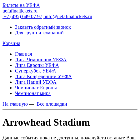
Билеты на УЕФА
uefafinaltickets.ru
+7 (495) 649 07 97
info@uefafinaltickets.ru
Заказать обратный звонок
Для групп и компаний
Корзина
Главная
Лига Чемпионов УЕФА
Лига Европы УЕФА
Суперкубок УЕФА
Лига Конференций УЕФА
Лига Наций УЕФА
Чемпионат Европы
Чемпионат мира
На главную
—
Все площадки
Arrowhead Stadium
Данные события пока не доступны, пожалуйста оставьте Ваш