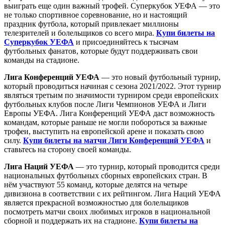
выиграть еще один важный трофей. Суперкубок УЕФА — это
не только спортивное соревнование, но и настоящий
праздник футбола, который привлекает миллионы
телезрителей и болельщиков со всего мира.
Купи билеты на
Суперкубок УЕФА
и присоединяйтесь к тысячам
футбольных фанатов, которые будут поддерживать свои
команды на стадионе.
Лига Конференций УЕФА
— это новый футбольный турнир,
который проводиться начиная с сезона 2021/2022. Этот турнир
являться третьим по значимости турниром среди европейских
футбольных клубов после Лиги Чемпионов УЕФА и Лиги
Европы УЕФА. Лига Конференций УЕФА даст возможность
командам, которые раньше не могли побороться за важные
трофеи, выступить на европейской арене и показать свою
силу.
Купи билеты на матчи Лиги Конференций УЕФА
и
ставьтесь на сторону своей команды.
Лига Наций УЕФА
— это турнир, который проводится среди
национальных футбольных сборных европейских стран. В
нём участвуют 55 команд, которые делятся на четыре
дивизиона в соответствии с их рейтингом. Лига Наций УЕФА
является прекрасной возможностью для болельщиков
посмотреть матчи своих любимых игроков в национальной
сборной и поддержать их на стадионе.
Купи билеты на