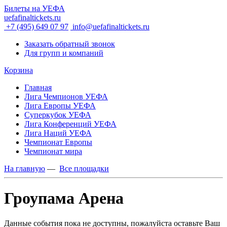
Билеты на УЕФА
uefafinaltickets.ru
+7 (495) 649 07 97
info@uefafinaltickets.ru
Заказать обратный звонок
Для групп и компаний
Корзина
Главная
Лига Чемпионов УЕФА
Лига Европы УЕФА
Суперкубок УЕФА
Лига Конференций УЕФА
Лига Наций УЕФА
Чемпионат Европы
Чемпионат мира
На главную
—
Все площадки
Гроупама Арена
Данные события пока не доступны, пожалуйста оставьте Ваш