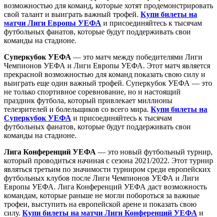
возможностью для команд, которые хотят продемонстрировать
свой талант и выиграть важный трофей.
Купи билеты на
матчи Лиги Европы УЕФА
и присоединяйтесь к тысячам
футбольных фанатов, которые будут поддерживать свои
команды на стадионе.
Суперкубок УЕФА
— это матч между победителями Лиги
Чемпионов УЕФА и Лиги Европы УЕФА. Этот матч является
прекрасной возможностью для команд показать свою силу и
выиграть еще один важный трофей. Суперкубок УЕФА — это
не только спортивное соревнование, но и настоящий
праздник футбола, который привлекает миллионы
телезрителей и болельщиков со всего мира.
Купи билеты на
Суперкубок УЕФА
и присоединяйтесь к тысячам
футбольных фанатов, которые будут поддерживать свои
команды на стадионе.
Лига Конференций УЕФА
— это новый футбольный турнир,
который проводиться начиная с сезона 2021/2022. Этот турнир
являться третьим по значимости турниром среди европейских
футбольных клубов после Лиги Чемпионов УЕФА и Лиги
Европы УЕФА. Лига Конференций УЕФА даст возможность
командам, которые раньше не могли побороться за важные
трофеи, выступить на европейской арене и показать свою
силу.
Купи билеты на матчи Лиги Конференций УЕФА
и