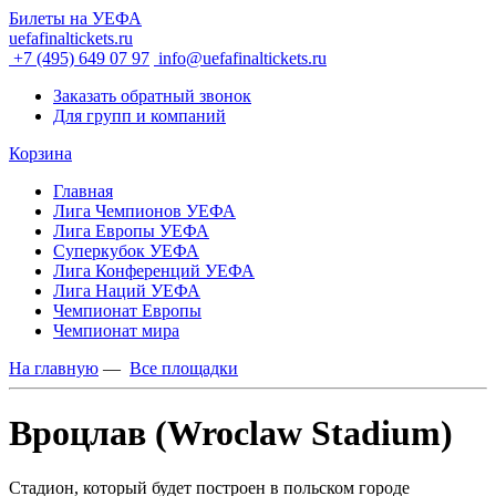
Билеты на УЕФА
uefafinaltickets.ru
+7 (495) 649 07 97
info@uefafinaltickets.ru
Заказать обратный звонок
Для групп и компаний
Корзина
Главная
Лига Чемпионов УЕФА
Лига Европы УЕФА
Суперкубок УЕФА
Лига Конференций УЕФА
Лига Наций УЕФА
Чемпионат Европы
Чемпионат мира
На главную
—
Все площадки
Вроцлав (Wroclaw Stadium)
Cтадион, который будет построен в польском городе