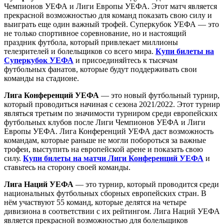
Чемпионов УЕФА и Лиги Европы УЕФА. Этот матч является
прекрасной возможностью для команд показать свою силу и
выиграть еще один важный трофей. Суперкубок УЕФА — это
не только спортивное соревнование, но и настоящий
праздник футбола, который привлекает миллионы
телезрителей и болельщиков со всего мира.
Купи билеты на
Суперкубок УЕФА
и присоединяйтесь к тысячам
футбольных фанатов, которые будут поддерживать свои
команды на стадионе.
Лига Конференций УЕФА
— это новый футбольный турнир,
который проводиться начиная с сезона 2021/2022. Этот турнир
являться третьим по значимости турниром среди европейских
футбольных клубов после Лиги Чемпионов УЕФА и Лиги
Европы УЕФА. Лига Конференций УЕФА даст возможность
командам, которые раньше не могли побороться за важные
трофеи, выступить на европейской арене и показать свою
силу.
Купи билеты на матчи Лиги Конференций УЕФА
и
ставьтесь на сторону своей команды.
Лига Наций УЕФА
— это турнир, который проводится среди
национальных футбольных сборных европейских стран. В
нём участвуют 55 команд, которые делятся на четыре
дивизиона в соответствии с их рейтингом. Лига Наций УЕФА
является прекрасной возможностью для болельщиков