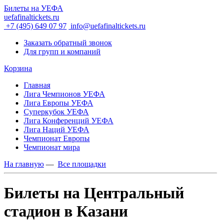
Билеты на УЕФА
uefafinaltickets.ru
+7 (495) 649 07 97
info@uefafinaltickets.ru
Заказать обратный звонок
Для групп и компаний
Корзина
Главная
Лига Чемпионов УЕФА
Лига Европы УЕФА
Суперкубок УЕФА
Лига Конференций УЕФА
Лига Наций УЕФА
Чемпионат Европы
Чемпионат мира
На главную
—
Все площадки
Билеты на Центральный
стадион в Казани