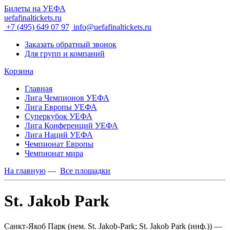
Билеты на УЕФА
uefafinaltickets.ru
+7 (495) 649 07 97
info@uefafinaltickets.ru
Заказать обратный звонок
Для групп и компаний
Корзина
Главная
Лига Чемпионов УЕФА
Лига Европы УЕФА
Суперкубок УЕФА
Лига Конференций УЕФА
Лига Наций УЕФА
Чемпионат Европы
Чемпионат мира
На главную
—
Все площадки
St. Jakob Park
Санкт-Якоб Парк (нем. St. Jakob-Park; St. Jakob Park (инф.)) —