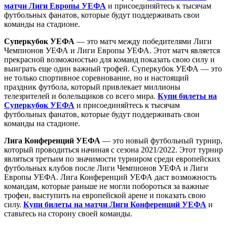
матчи Лиги Европы УЕФА
и присоединяйтесь к тысячам
футбольных фанатов, которые будут поддерживать свои
команды на стадионе.
Суперкубок УЕФА
— это матч между победителями Лиги
Чемпионов УЕФА и Лиги Европы УЕФА. Этот матч является
прекрасной возможностью для команд показать свою силу и
выиграть еще один важный трофей. Суперкубок УЕФА — это
не только спортивное соревнование, но и настоящий
праздник футбола, который привлекает миллионы
телезрителей и болельщиков со всего мира.
Купи билеты на
Суперкубок УЕФА
и присоединяйтесь к тысячам
футбольных фанатов, которые будут поддерживать свои
команды на стадионе.
Лига Конференций УЕФА
— это новый футбольный турнир,
который проводиться начиная с сезона 2021/2022. Этот турнир
являться третьим по значимости турниром среди европейских
футбольных клубов после Лиги Чемпионов УЕФА и Лиги
Европы УЕФА. Лига Конференций УЕФА даст возможность
командам, которые раньше не могли побороться за важные
трофеи, выступить на европейской арене и показать свою
силу.
Купи билеты на матчи Лиги Конференций УЕФА
и
ставьтесь на сторону своей команды.