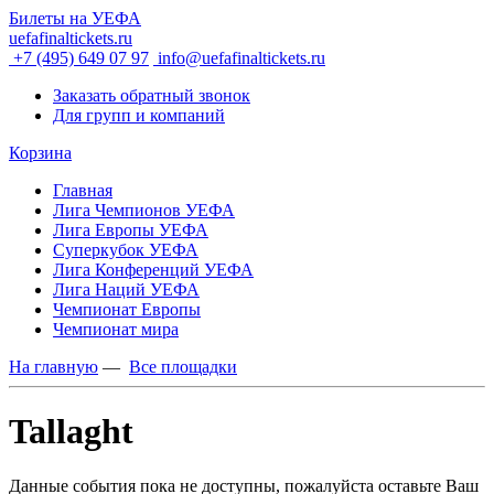
Билеты на УЕФА
uefafinaltickets.ru
+7 (495) 649 07 97
info@uefafinaltickets.ru
Заказать обратный звонок
Для групп и компаний
Корзина
Главная
Лига Чемпионов УЕФА
Лига Европы УЕФА
Суперкубок УЕФА
Лига Конференций УЕФА
Лига Наций УЕФА
Чемпионат Европы
Чемпионат мира
На главную
—
Все площадки
Tallaght
Данные события пока не доступны, пожалуйста оставьте Ваш