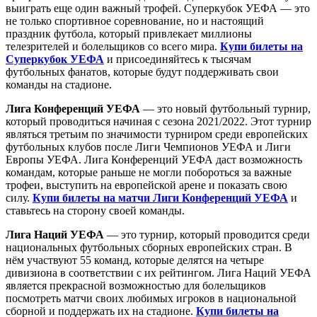
выиграть еще один важный трофей. Суперкубок УЕФА — это
не только спортивное соревнование, но и настоящий
праздник футбола, который привлекает миллионы
телезрителей и болельщиков со всего мира.
Купи билеты на
Суперкубок УЕФА
и присоединяйтесь к тысячам
футбольных фанатов, которые будут поддерживать свои
команды на стадионе.
Лига Конференций УЕФА
— это новый футбольный турнир,
который проводиться начиная с сезона 2021/2022. Этот турнир
являться третьим по значимости турниром среди европейских
футбольных клубов после Лиги Чемпионов УЕФА и Лиги
Европы УЕФА. Лига Конференций УЕФА даст возможность
командам, которые раньше не могли побороться за важные
трофеи, выступить на европейской арене и показать свою
силу.
Купи билеты на матчи Лиги Конференций УЕФА
и
ставьтесь на сторону своей команды.
Лига Наций УЕФА
— это турнир, который проводится среди
национальных футбольных сборных европейских стран. В
нём участвуют 55 команд, которые делятся на четыре
дивизиона в соответствии с их рейтингом. Лига Наций УЕФА
является прекрасной возможностью для болельщиков
посмотреть матчи своих любимых игроков в национальной
сборной и поддержать их на стадионе.
Купи билеты на