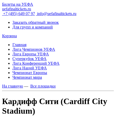
Билеты на УЕФА
uefafinaltickets.ru
+7 (495) 649 07 97
info@uefafinaltickets.ru
Заказать обратный звонок
Для групп и компаний
Корзина
Главная
Лига Чемпионов УЕФА
Лига Европы УЕФА
Суперкубок УЕФА
Лига Конференций УЕФА
Лига Наций УЕФА
Чемпионат Европы
Чемпионат мира
На главную
—
Все площадки
Кардифф Сити (Cardiff City
Stadium)