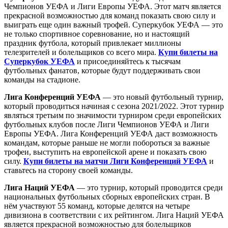
Чемпионов УЕФА и Лиги Европы УЕФА. Этот матч является
прекрасной возможностью для команд показать свою силу и
выиграть еще один важный трофей. Суперкубок УЕФА — это
не только спортивное соревнование, но и настоящий
праздник футбола, который привлекает миллионы
телезрителей и болельщиков со всего мира.
Купи билеты на
Суперкубок УЕФА
и присоединяйтесь к тысячам
футбольных фанатов, которые будут поддерживать свои
команды на стадионе.
Лига Конференций УЕФА
— это новый футбольный турнир,
который проводиться начиная с сезона 2021/2022. Этот турнир
являться третьим по значимости турниром среди европейских
футбольных клубов после Лиги Чемпионов УЕФА и Лиги
Европы УЕФА. Лига Конференций УЕФА даст возможность
командам, которые раньше не могли побороться за важные
трофеи, выступить на европейской арене и показать свою
силу.
Купи билеты на матчи Лиги Конференций УЕФА
и
ставьтесь на сторону своей команды.
Лига Наций УЕФА
— это турнир, который проводится среди
национальных футбольных сборных европейских стран. В
нём участвуют 55 команд, которые делятся на четыре
дивизиона в соответствии с их рейтингом. Лига Наций УЕФА
является прекрасной возможностью для болельщиков