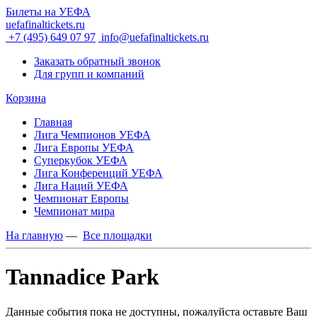
Билеты на УЕФА
uefafinaltickets.ru
+7 (495) 649 07 97
info@uefafinaltickets.ru
Заказать обратный звонок
Для групп и компаний
Корзина
Главная
Лига Чемпионов УЕФА
Лига Европы УЕФА
Суперкубок УЕФА
Лига Конференций УЕФА
Лига Наций УЕФА
Чемпионат Европы
Чемпионат мира
На главную
—
Все площадки
Tannadice Park
Данные события пока не доступны, пожалуйста оставьте Ваш