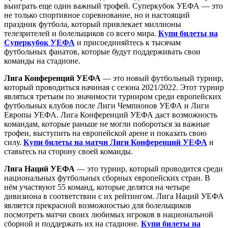
выиграть еще один важный трофей. Суперкубок УЕФА — это
не только спортивное соревнование, но и настоящий
праздник футбола, который привлекает миллионы
телезрителей и болельщиков со всего мира.
Купи билеты на
Суперкубок УЕФА
и присоединяйтесь к тысячам
футбольных фанатов, которые будут поддерживать свои
команды на стадионе.
Лига Конференций УЕФА
— это новый футбольный турнир,
который проводиться начиная с сезона 2021/2022. Этот турнир
являться третьим по значимости турниром среди европейских
футбольных клубов после Лиги Чемпионов УЕФА и Лиги
Европы УЕФА. Лига Конференций УЕФА даст возможность
командам, которые раньше не могли побороться за важные
трофеи, выступить на европейской арене и показать свою
силу.
Купи билеты на матчи Лиги Конференций УЕФА
и
ставьтесь на сторону своей команды.
Лига Наций УЕФА
— это турнир, который проводится среди
национальных футбольных сборных европейских стран. В
нём участвуют 55 команд, которые делятся на четыре
дивизиона в соответствии с их рейтингом. Лига Наций УЕФА
является прекрасной возможностью для болельщиков
посмотреть матчи своих любимых игроков в национальной
сборной и поддержать их на стадионе.
Купи билеты на