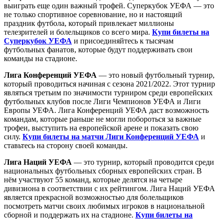
выиграть еще один важный трофей. Суперкубок УЕФА — это
не только спортивное соревнование, но и настоящий
праздник футбола, который привлекает миллионы
телезрителей и болельщиков со всего мира.
Купи билеты на
Суперкубок УЕФА
и присоединяйтесь к тысячам
футбольных фанатов, которые будут поддерживать свои
команды на стадионе.
Лига Конференций УЕФА
— это новый футбольный турнир,
который проводиться начиная с сезона 2021/2022. Этот турнир
являться третьим по значимости турниром среди европейских
футбольных клубов после Лиги Чемпионов УЕФА и Лиги
Европы УЕФА. Лига Конференций УЕФА даст возможность
командам, которые раньше не могли побороться за важные
трофеи, выступить на европейской арене и показать свою
силу.
Купи билеты на матчи Лиги Конференций УЕФА
и
ставьтесь на сторону своей команды.
Лига Наций УЕФА
— это турнир, который проводится среди
национальных футбольных сборных европейских стран. В
нём участвуют 55 команд, которые делятся на четыре
дивизиона в соответствии с их рейтингом. Лига Наций УЕФА
является прекрасной возможностью для болельщиков
посмотреть матчи своих любимых игроков в национальной
сборной и поддержать их на стадионе.
Купи билеты на