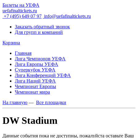
Билеты на УЕФА
uefafinaltickets.ru
+7 (495) 649 07 97
info@uefafinaltickets.ru
Заказать обратный звонок
Для групп и компаний
Корзина
Главная
Лига Чемпионов УЕФА
Лига Европы УЕФА
Суперкубок УЕФА
Лига Конференций УЕФА
Лига Наций УЕФА
Чемпионат Европы
Чемпионат мира
На главную
—
Все площадки
DW Stadium
Данные события пока не доступны, пожалуйста оставьте Ваш