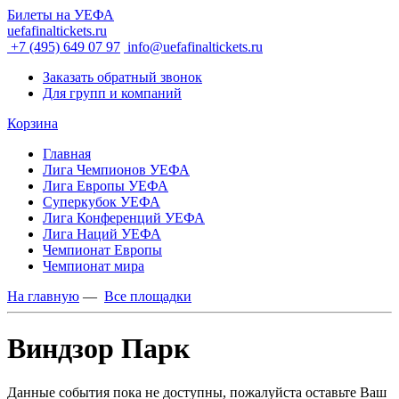
Билеты на УЕФА
uefafinaltickets.ru
+7 (495) 649 07 97
info@uefafinaltickets.ru
Заказать обратный звонок
Для групп и компаний
Корзина
Главная
Лига Чемпионов УЕФА
Лига Европы УЕФА
Суперкубок УЕФА
Лига Конференций УЕФА
Лига Наций УЕФА
Чемпионат Европы
Чемпионат мира
На главную
—
Все площадки
Виндзор Парк
Данные события пока не доступны, пожалуйста оставьте Ваш