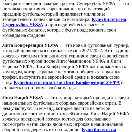
выиграть еще один важный трофей. Суперкубок УЕФА — это
не только спортивное соревнование, но и настоящий
праздник футбола, который привлекает миллионы
телезрителей и болельщиков со всего мира.
Купи билеты на
Суперкубок УЕФА
и присоединяйтесь к тысячам
футбольных фанатов, которые будут поддерживать свои
команды на стадионе.
Лига Конференций УЕФА
— это новый футбольный турнир,
который проводиться начиная с сезона 2021/2022. Этот турнир
являться третьим по значимости турниром среди европейских
футбольных клубов после Лиги Чемпионов УЕФА и Лиги
Европы УЕФА. Лига Конференций УЕФА даст возможность
командам, которые раньше не могли побороться за важные
трофеи, выступить на европейской арене и показать свою
силу.
Купи билеты на матчи Лиги Конференций УЕФА
и
ставьтесь на сторону своей команды.
Лига Наций УЕФА
— это турнир, который проводится среди
национальных футбольных сборных европейских стран. В
нём участвуют 55 команд, которые делятся на четыре
дивизиона в соответствии с их рейтингом. Лига Наций УЕФА
является прекрасной возможностью для болельщиков
посмотреть матчи своих любимых игроков в национальной
сборной и поддержать их на стадионе.
Купи билеты на