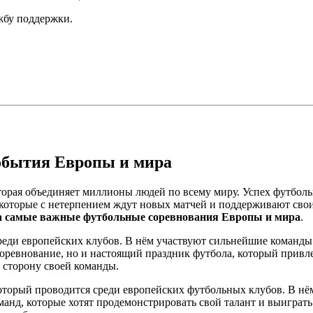
ужбу поддержки.
обытия Европы и мира
оторая объединяет миллионы людей по всему миру. Успех футбол
в, которые с нетерпением ждут новых матчей и поддерживают св
а самые важные футбольные соревнования Европы и мира
.
еди европейских клубов. В нём участвуют сильнейшие команды 
ревнование, но и настоящий праздник футбола, который привле
а сторону своей команды.
торый проводится среди европейских футбольных клубов. В нё
анд, которые хотят продемонстрировать свой талант и выиграт