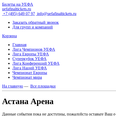
Билеты на УЕФА
uefafinaltickets.ru
+7 (495) 649 07 97
info@uefafinaltickets.ru
Заказать обратный звонок
Для групп и компаний
Корзина
Главная
Лига Чемпионов УЕФА
Лига Европы УЕФА
Суперкубок УЕФА
Лига Конференций УЕФА
Лига Наций УЕФА
Чемпионат Европы
Чемпионат мира
На главную
—
Все площадки
Астана Арена
Данные события пока не доступны, пожалуйста оставьте Ваш e