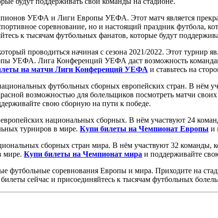
рые будут поддерживать свои команды на стадионе.
пионов УЕФА и Лиги Европы УЕФА. Этот матч является прекрас
портивное соревнование, но и настоящий праздник футбола, ко
йтесь к тысячам футбольных фанатов, которые будут поддержива
торый проводиться начиная с сезона 2021/2022. Этот турнир яв
ы УЕФА. Лига Конференций УЕФА даст возможность командам, 
илеты на матчи Лиги Конференций УЕФА
и ставьтесь на стор
ациональных футбольных сборных европейских стран. В нём уча
красной возможностью для болельщиков посмотреть матчи своих
держивайте свою сборную на пути к победе.
европейских национальных сборных. В нём участвуют 24 коман
льных турниров в мире.
Купи билеты на Чемпионат Европы
и 
иональных сборных стран мира. В нём участвуют 32 команды, к
в мире.
Купи билеты на Чемпионат мира
и поддерживайте свою
ые футбольные соревнования Европы и мира. Приходите на стад
 билеты сейчас и присоединяйтесь к тысячам футбольных болел