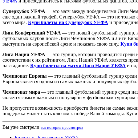
УЕФА
и присоединяйтесь к тысячам футбольных фанатов, кото
Суперкубок УЕФА
— это матч между победителями Лиги Чем
еще один важный трофей. Суперкубок УЕФА — это не только с
всего мира.
Купи билеты на Суперкубок УЕФА
и присоединя
Лига Конференций УЕФА
— это новый футбольный турнир, ко
футбольных клубов после Лиги Чемпионов УЕФА и Лиги Европ
выступить на европейской арене и показать свою силу.
Купи б
Лига Наций УЕФА
— это турнир, который проводится среди н
соответствии с их рейтингом. Лига Наций УЕФА является пре
на стадионе.
Купи билеты на матчи Лиги Наций УЕФА
и под
Чемпионат Европы
— это главный футбольный турнир среди 
Европы является одним из самых важных и популярных футбо
Чемпионат мира
— это главный футбольный турнир среди нац
является самым важным и популярным футбольным турниром 
Не пропустите возможность приобрести билеты на самые важн
поддержка может стать ключом к победе Вашей команды. Купи
Вы уже смотрели
вся история просмотров
Билеты на Барселону в УЕФА