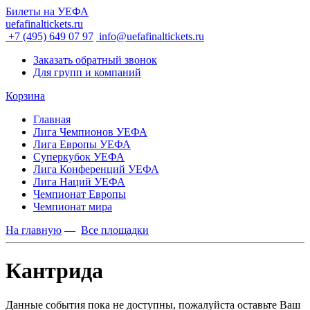
Билеты на УЕФА
uefafinaltickets.ru
+7 (495) 649 07 97
info@uefafinaltickets.ru
Заказать обратный звонок
Для групп и компаний
Корзина
Главная
Лига Чемпионов УЕФА
Лига Европы УЕФА
Суперкубок УЕФА
Лига Конференций УЕФА
Лига Наций УЕФА
Чемпионат Европы
Чемпионат мира
На главную
—
Все площадки
Кантрида
Данные события пока не доступны, пожалуйста оставьте Ваш