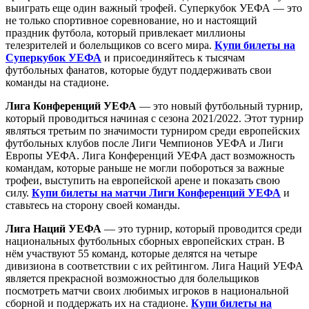
выиграть еще один важный трофей. Суперкубок УЕФА — это
не только спортивное соревнование, но и настоящий
праздник футбола, который привлекает миллионы
телезрителей и болельщиков со всего мира.
Купи билеты на
Суперкубок УЕФА
и присоединяйтесь к тысячам
футбольных фанатов, которые будут поддерживать свои
команды на стадионе.
Лига Конференций УЕФА
— это новый футбольный турнир,
который проводиться начиная с сезона 2021/2022. Этот турнир
являться третьим по значимости турниром среди европейских
футбольных клубов после Лиги Чемпионов УЕФА и Лиги
Европы УЕФА. Лига Конференций УЕФА даст возможность
командам, которые раньше не могли побороться за важные
трофеи, выступить на европейской арене и показать свою
силу.
Купи билеты на матчи Лиги Конференций УЕФА
и
ставьтесь на сторону своей команды.
Лига Наций УЕФА
— это турнир, который проводится среди
национальных футбольных сборных европейских стран. В
нём участвуют 55 команд, которые делятся на четыре
дивизиона в соответствии с их рейтингом. Лига Наций УЕФА
является прекрасной возможностью для болельщиков
посмотреть матчи своих любимых игроков в национальной
сборной и поддержать их на стадионе.
Купи билеты на