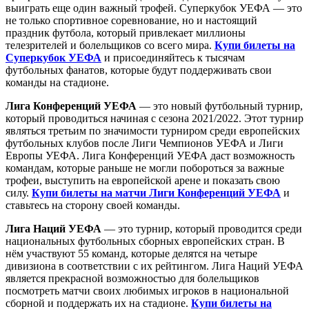
выиграть еще один важный трофей. Суперкубок УЕФА — это
не только спортивное соревнование, но и настоящий
праздник футбола, который привлекает миллионы
телезрителей и болельщиков со всего мира.
Купи билеты на
Суперкубок УЕФА
и присоединяйтесь к тысячам
футбольных фанатов, которые будут поддерживать свои
команды на стадионе.
Лига Конференций УЕФА
— это новый футбольный турнир,
который проводиться начиная с сезона 2021/2022. Этот турнир
являться третьим по значимости турниром среди европейских
футбольных клубов после Лиги Чемпионов УЕФА и Лиги
Европы УЕФА. Лига Конференций УЕФА даст возможность
командам, которые раньше не могли побороться за важные
трофеи, выступить на европейской арене и показать свою
силу.
Купи билеты на матчи Лиги Конференций УЕФА
и
ставьтесь на сторону своей команды.
Лига Наций УЕФА
— это турнир, который проводится среди
национальных футбольных сборных европейских стран. В
нём участвуют 55 команд, которые делятся на четыре
дивизиона в соответствии с их рейтингом. Лига Наций УЕФА
является прекрасной возможностью для болельщиков
посмотреть матчи своих любимых игроков в национальной
сборной и поддержать их на стадионе.
Купи билеты на