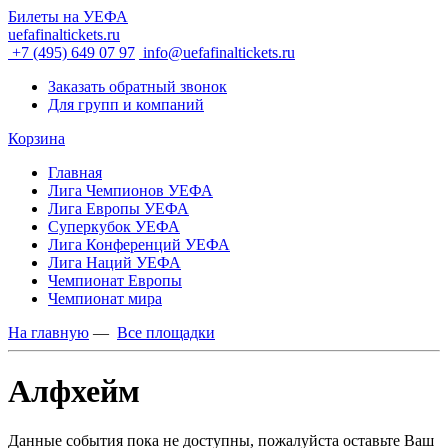
Билеты на УЕФА
uefafinaltickets.ru
+7 (495) 649 07 97
info@uefafinaltickets.ru
Заказать обратный звонок
Для групп и компаний
Корзина
Главная
Лига Чемпионов УЕФА
Лига Европы УЕФА
Суперкубок УЕФА
Лига Конференций УЕФА
Лига Наций УЕФА
Чемпионат Европы
Чемпионат мира
На главную
—
Все площадки
Алфхейм
Данные события пока не доступны, пожалуйста оставьте Ваш