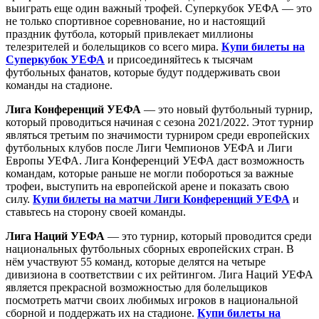
выиграть еще один важный трофей. Суперкубок УЕФА — это
не только спортивное соревнование, но и настоящий
праздник футбола, который привлекает миллионы
телезрителей и болельщиков со всего мира.
Купи билеты на
Суперкубок УЕФА
и присоединяйтесь к тысячам
футбольных фанатов, которые будут поддерживать свои
команды на стадионе.
Лига Конференций УЕФА
— это новый футбольный турнир,
который проводиться начиная с сезона 2021/2022. Этот турнир
являться третьим по значимости турниром среди европейских
футбольных клубов после Лиги Чемпионов УЕФА и Лиги
Европы УЕФА. Лига Конференций УЕФА даст возможность
командам, которые раньше не могли побороться за важные
трофеи, выступить на европейской арене и показать свою
силу.
Купи билеты на матчи Лиги Конференций УЕФА
и
ставьтесь на сторону своей команды.
Лига Наций УЕФА
— это турнир, который проводится среди
национальных футбольных сборных европейских стран. В
нём участвуют 55 команд, которые делятся на четыре
дивизиона в соответствии с их рейтингом. Лига Наций УЕФА
является прекрасной возможностью для болельщиков
посмотреть матчи своих любимых игроков в национальной
сборной и поддержать их на стадионе.
Купи билеты на