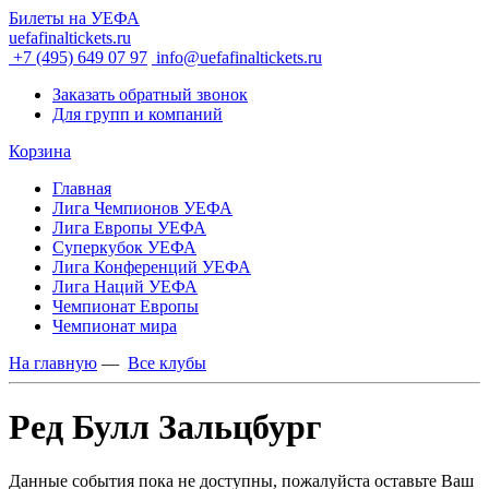
Билеты на УЕФА
uefafinaltickets.ru
+7 (495) 649 07 97
info@uefafinaltickets.ru
Заказать обратный звонок
Для групп и компаний
Корзина
Главная
Лига Чемпионов УЕФА
Лига Европы УЕФА
Суперкубок УЕФА
Лига Конференций УЕФА
Лига Наций УЕФА
Чемпионат Европы
Чемпионат мира
На главную
—
Все клубы
Ред Булл Зальцбург
Данные события пока не доступны, пожалуйста оставьте Ваш