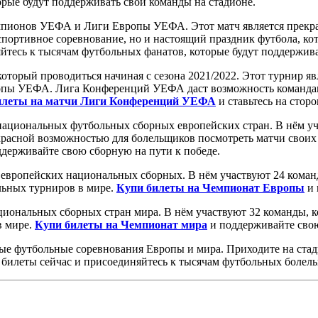
рые будут поддерживать свои команды на стадионе.
пионов УЕФА и Лиги Европы УЕФА. Этот матч является прекрас
портивное соревнование, но и настоящий праздник футбола, ко
йтесь к тысячам футбольных фанатов, которые будут поддержива
торый проводиться начиная с сезона 2021/2022. Этот турнир яв
ы УЕФА. Лига Конференций УЕФА даст возможность командам, 
илеты на матчи Лиги Конференций УЕФА
и ставьтесь на стор
ациональных футбольных сборных европейских стран. В нём уча
красной возможностью для болельщиков посмотреть матчи своих
держивайте свою сборную на пути к победе.
европейских национальных сборных. В нём участвуют 24 коман
льных турниров в мире.
Купи билеты на Чемпионат Европы
и 
иональных сборных стран мира. В нём участвуют 32 команды, к
в мире.
Купи билеты на Чемпионат мира
и поддерживайте свою
ые футбольные соревнования Европы и мира. Приходите на стад
 билеты сейчас и присоединяйтесь к тысячам футбольных болел