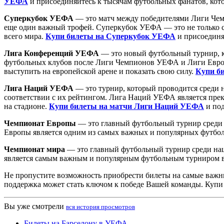
УЕФА
и присоединяйтесь к тысячам футбольных фанатов, кото
Суперкубок УЕФА
— это матч между победителями Лиги Чем
еще один важный трофей. Суперкубок УЕФА — это не только с
всего мира.
Купи билеты на Суперкубок УЕФА
и присоединя
Лига Конференций УЕФА
— это новый футбольный турнир, ко
футбольных клубов после Лиги Чемпионов УЕФА и Лиги Европ
выступить на европейской арене и показать свою силу.
Купи б
Лига Наций УЕФА
— это турнир, который проводится среди н
соответствии с их рейтингом. Лига Наций УЕФА является пре
на стадионе.
Купи билеты на матчи Лиги Наций УЕФА
и под
Чемпионат Европы
— это главный футбольный турнир среди 
Европы является одним из самых важных и популярных футбо
Чемпионат мира
— это главный футбольный турнир среди нац
является самым важным и популярным футбольным турниром 
Не пропустите возможность приобрести билеты на самые важн
поддержка может стать ключом к победе Вашей команды. Купи
Вы уже смотрели
вся история просмотров
Билеты на Барселону в УЕФА