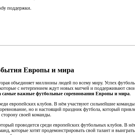
ужбу поддержки.
обытия Европы и мира
оторая объединяет миллионы людей по всему миру. Успех футбол
в, которые с нетерпением ждут новых матчей и поддерживают св
а самые важные футбольные соревнования Европы и мира
.
еди европейских клубов. В нём участвуют сильнейшие команды 
ревнование, но и настоящий праздник футбола, который привле
а сторону своей команды.
торый проводится среди европейских футбольных клубов. В нё
анд, которые хотят продемонстрировать свой талант и выиграт