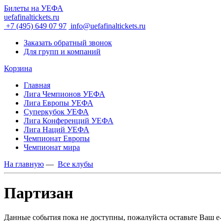
Билеты на УЕФА
uefafinaltickets.ru
+7 (495) 649 07 97
info@uefafinaltickets.ru
Заказать обратный звонок
Для групп и компаний
Корзина
Главная
Лига Чемпионов УЕФА
Лига Европы УЕФА
Суперкубок УЕФА
Лига Конференций УЕФА
Лига Наций УЕФА
Чемпионат Европы
Чемпионат мира
На главную
—
Все клубы
Партизан
Данные события пока не доступны, пожалуйста оставьте Ваш e