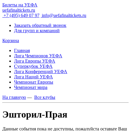
Билеты на УЕФА
uefafinaltickets.ru
+7 (495) 649 07 97
info@uefafinaltickets.ru
Заказать обратный звонок
Для групп и компаний
Корзина
Главная
Лига Чемпионов УЕФА
Лига Европы УЕФА
Суперкубок УЕФА
Лига Конференций УЕФА
Лига Наций УЕФА
Чемпионат Европы
Чемпионат мира
На главную
—
Все клубы
Эшторил-Прая
Данные события пока не доступны, пожалуйста оставьте Ваш