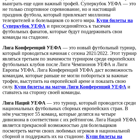
выиграть еще один важный трофей. Суперкубок УЕФА — это
не только спортивное соревнование, но и настоящий
праздник футбола, который привлекает миллионы
телезрителей и болельщиков со всего мира.
Купи билеты на
Суперкубок УЕФА
и присоединяйтесь к тысячам
футбольных фанатов, которые будут поддерживать свои
команды на стадионе.
Лига Конференций УЕФА
— это новый футбольный турнир,
который проводиться начиная с сезона 2021/2022. Этот турнир
являться третьим по значимости турниром среди европейских
футбольных клубов после Лиги Чемпионов УЕФА и Лиги
Европы УЕФА. Лига Конференций УЕФА даст возможность
командам, которые раньше не могли побороться за важные
трофеи, выступить на европейской арене и показать свою
силу.
Купи билеты на матчи Лиги Конференций УЕФА
и
ставьтесь на сторону своей команды.
Лига Наций УЕФА
— это турнир, который проводится среди
национальных футбольных сборных европейских стран. В
нём участвуют 55 команд, которые делятся на четыре
дивизиона в соответствии с их рейтингом. Лига Наций УЕФА
является прекрасной возможностью для болельщиков
посмотреть матчи своих любимых игроков в национальной
сборной и поддержать их на стадионе.
Купи билеты на