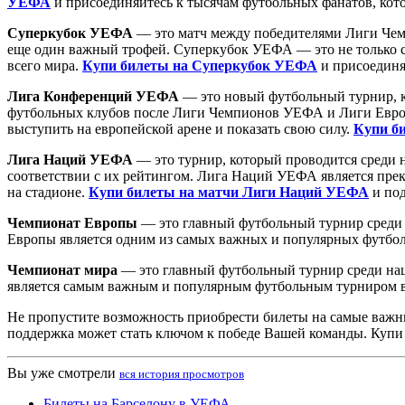
УЕФА
и присоединяйтесь к тысячам футбольных фанатов, кото
Суперкубок УЕФА
— это матч между победителями Лиги Чем
еще один важный трофей. Суперкубок УЕФА — это не только с
всего мира.
Купи билеты на Суперкубок УЕФА
и присоединя
Лига Конференций УЕФА
— это новый футбольный турнир, ко
футбольных клубов после Лиги Чемпионов УЕФА и Лиги Европ
выступить на европейской арене и показать свою силу.
Купи б
Лига Наций УЕФА
— это турнир, который проводится среди н
соответствии с их рейтингом. Лига Наций УЕФА является пре
на стадионе.
Купи билеты на матчи Лиги Наций УЕФА
и под
Чемпионат Европы
— это главный футбольный турнир среди 
Европы является одним из самых важных и популярных футбо
Чемпионат мира
— это главный футбольный турнир среди нац
является самым важным и популярным футбольным турниром 
Не пропустите возможность приобрести билеты на самые важн
поддержка может стать ключом к победе Вашей команды. Купи
Вы уже смотрели
вся история просмотров
Билеты на Барселону в УЕФА