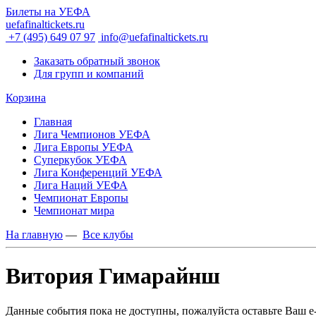
Билеты на УЕФА
uefafinaltickets.ru
+7 (495) 649 07 97
info@uefafinaltickets.ru
Заказать обратный звонок
Для групп и компаний
Корзина
Главная
Лига Чемпионов УЕФА
Лига Европы УЕФА
Суперкубок УЕФА
Лига Конференций УЕФА
Лига Наций УЕФА
Чемпионат Европы
Чемпионат мира
На главную
—
Все клубы
Витория Гимарайнш
Данные события пока не доступны, пожалуйста оставьте Ваш e