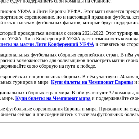
рые будут поддерживать свои команды на стадионе.
пионов УЕФА и Лиги Европы УЕФА. Этот матч является прекрас
портивное соревнование, но и настоящий праздник футбола, ко
йтесь к тысячам футбольных фанатов, которые будут поддержива
торый проводиться начиная с сезона 2021/2022. Этот турнир яв
ы УЕФА. Лига Конференций УЕФА даст возможность командам, 
илеты на матчи Лиги Конференций УЕФА
и ставьтесь на стор
ациональных футбольных сборных европейских стран. В нём уча
красной возможностью для болельщиков посмотреть матчи своих
держивайте свою сборную на пути к победе.
европейских национальных сборных. В нём участвуют 24 коман
льных турниров в мире.
Купи билеты на Чемпионат Европы
и 
иональных сборных стран мира. В нём участвуют 32 команды, к
в мире.
Купи билеты на Чемпионат мира
и поддерживайте свою
ые футбольные соревнования Европы и мира. Приходите на стад
 билеты сейчас и присоединяйтесь к тысячам футбольных болел