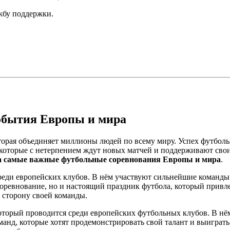
ужбу поддержки.
обытия Европы и мира
оторая объединяет миллионы людей по всему миру. Успех футбол
в, которые с нетерпением ждут новых матчей и поддерживают св
а самые важные футбольные соревнования Европы и мира
.
еди европейских клубов. В нём участвуют сильнейшие команды 
ревнование, но и настоящий праздник футбола, который привле
а сторону своей команды.
торый проводится среди европейских футбольных клубов. В нё
анд, которые хотят продемонстрировать свой талант и выиграт