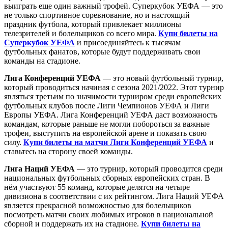
выиграть еще один важный трофей. Суперкубок УЕФА — это
не только спортивное соревнование, но и настоящий
праздник футбола, который привлекает миллионы
телезрителей и болельщиков со всего мира.
Купи билеты на
Суперкубок УЕФА
и присоединяйтесь к тысячам
футбольных фанатов, которые будут поддерживать свои
команды на стадионе.
Лига Конференций УЕФА
— это новый футбольный турнир,
который проводиться начиная с сезона 2021/2022. Этот турнир
являться третьим по значимости турниром среди европейских
футбольных клубов после Лиги Чемпионов УЕФА и Лиги
Европы УЕФА. Лига Конференций УЕФА даст возможность
командам, которые раньше не могли побороться за важные
трофеи, выступить на европейской арене и показать свою
силу.
Купи билеты на матчи Лиги Конференций УЕФА
и
ставьтесь на сторону своей команды.
Лига Наций УЕФА
— это турнир, который проводится среди
национальных футбольных сборных европейских стран. В
нём участвуют 55 команд, которые делятся на четыре
дивизиона в соответствии с их рейтингом. Лига Наций УЕФА
является прекрасной возможностью для болельщиков
посмотреть матчи своих любимых игроков в национальной
сборной и поддержать их на стадионе.
Купи билеты на