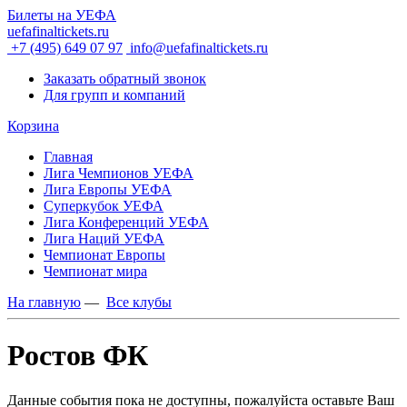
Билеты на УЕФА
uefafinaltickets.ru
+7 (495) 649 07 97
info@uefafinaltickets.ru
Заказать обратный звонок
Для групп и компаний
Корзина
Главная
Лига Чемпионов УЕФА
Лига Европы УЕФА
Суперкубок УЕФА
Лига Конференций УЕФА
Лига Наций УЕФА
Чемпионат Европы
Чемпионат мира
На главную
—
Все клубы
Ростов ФК
Данные события пока не доступны, пожалуйста оставьте Ваш