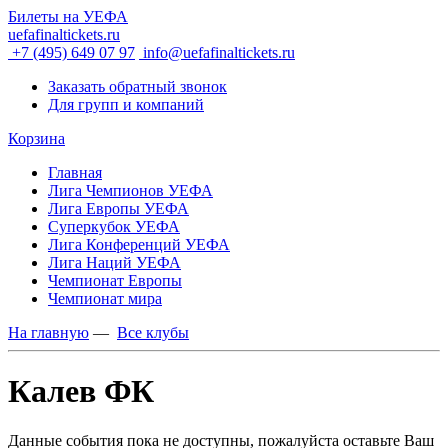
Билеты на УЕФА
uefafinaltickets.ru
+7 (495) 649 07 97
info@uefafinaltickets.ru
Заказать обратный звонок
Для групп и компаний
Корзина
Главная
Лига Чемпионов УЕФА
Лига Европы УЕФА
Суперкубок УЕФА
Лига Конференций УЕФА
Лига Наций УЕФА
Чемпионат Европы
Чемпионат мира
На главную
—
Все клубы
Калев ФК
Данные события пока не доступны, пожалуйста оставьте Ваш