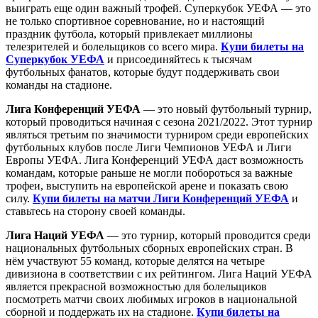
выиграть еще один важный трофей. Суперкубок УЕФА — это
не только спортивное соревнование, но и настоящий
праздник футбола, который привлекает миллионы
телезрителей и болельщиков со всего мира.
Купи билеты на
Суперкубок УЕФА
и присоединяйтесь к тысячам
футбольных фанатов, которые будут поддерживать свои
команды на стадионе.
Лига Конференций УЕФА
— это новый футбольный турнир,
который проводиться начиная с сезона 2021/2022. Этот турнир
являться третьим по значимости турниром среди европейских
футбольных клубов после Лиги Чемпионов УЕФА и Лиги
Европы УЕФА. Лига Конференций УЕФА даст возможность
командам, которые раньше не могли побороться за важные
трофеи, выступить на европейской арене и показать свою
силу.
Купи билеты на матчи Лиги Конференций УЕФА
и
ставьтесь на сторону своей команды.
Лига Наций УЕФА
— это турнир, который проводится среди
национальных футбольных сборных европейских стран. В
нём участвуют 55 команд, которые делятся на четыре
дивизиона в соответствии с их рейтингом. Лига Наций УЕФА
является прекрасной возможностью для болельщиков
посмотреть матчи своих любимых игроков в национальной
сборной и поддержать их на стадионе.
Купи билеты на