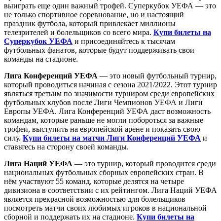
выиграть еще один важный трофей. Суперкубок УЕФА — это
не только спортивное соревнование, но и настоящий
праздник футбола, который привлекает миллионы
телезрителей и болельщиков со всего мира.
Купи билеты на
Суперкубок УЕФА
и присоединяйтесь к тысячам
футбольных фанатов, которые будут поддерживать свои
команды на стадионе.
Лига Конференций УЕФА
— это новый футбольный турнир,
который проводиться начиная с сезона 2021/2022. Этот турнир
являться третьим по значимости турниром среди европейских
футбольных клубов после Лиги Чемпионов УЕФА и Лиги
Европы УЕФА. Лига Конференций УЕФА даст возможность
командам, которые раньше не могли побороться за важные
трофеи, выступить на европейской арене и показать свою
силу.
Купи билеты на матчи Лиги Конференций УЕФА
и
ставьтесь на сторону своей команды.
Лига Наций УЕФА
— это турнир, который проводится среди
национальных футбольных сборных европейских стран. В
нём участвуют 55 команд, которые делятся на четыре
дивизиона в соответствии с их рейтингом. Лига Наций УЕФА
является прекрасной возможностью для болельщиков
посмотреть матчи своих любимых игроков в национальной
сборной и поддержать их на стадионе.
Купи билеты на