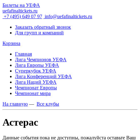
Билеты на УЕФА
uefafinaltickets.ru
+7 (495) 649 07 97
info@uefafinaltickets.ru
Заказать обратный звонок
Для групп и компаний
Корзина
Главная
Лига Чемпионов УЕФА
Лига Европы УЕФА
Суперкубок УЕФА
Лига Конференций УЕФА
Лига Наций УЕФА
Чемпионат Европы
Чемпионат мира
На главную
—
Все клубы
Астерас
Данные события пока не доступны, пожалуйста оставьте Ваш