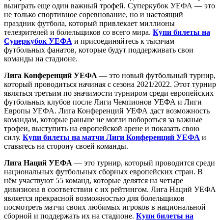
выиграть еще один важный трофей. Суперкубок УЕФА — это
не только спортивное соревнование, но и настоящий
праздник футбола, который привлекает миллионы
телезрителей и болельщиков со всего мира.
Купи билеты на
Суперкубок УЕФА
и присоединяйтесь к тысячам
футбольных фанатов, которые будут поддерживать свои
команды на стадионе.
Лига Конференций УЕФА
— это новый футбольный турнир,
который проводиться начиная с сезона 2021/2022. Этот турнир
являться третьим по значимости турниром среди европейских
футбольных клубов после Лиги Чемпионов УЕФА и Лиги
Европы УЕФА. Лига Конференций УЕФА даст возможность
командам, которые раньше не могли побороться за важные
трофеи, выступить на европейской арене и показать свою
силу.
Купи билеты на матчи Лиги Конференций УЕФА
и
ставьтесь на сторону своей команды.
Лига Наций УЕФА
— это турнир, который проводится среди
национальных футбольных сборных европейских стран. В
нём участвуют 55 команд, которые делятся на четыре
дивизиона в соответствии с их рейтингом. Лига Наций УЕФА
является прекрасной возможностью для болельщиков
посмотреть матчи своих любимых игроков в национальной
сборной и поддержать их на стадионе.
Купи билеты на