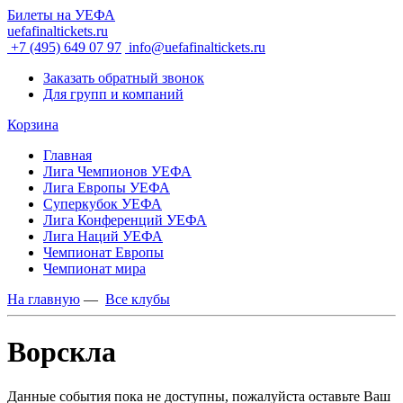
Билеты на УЕФА
uefafinaltickets.ru
+7 (495) 649 07 97
info@uefafinaltickets.ru
Заказать обратный звонок
Для групп и компаний
Корзина
Главная
Лига Чемпионов УЕФА
Лига Европы УЕФА
Суперкубок УЕФА
Лига Конференций УЕФА
Лига Наций УЕФА
Чемпионат Европы
Чемпионат мира
На главную
—
Все клубы
Ворскла
Данные события пока не доступны, пожалуйста оставьте Ваш