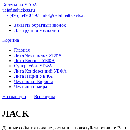
Билеты на УЕФА
uefafinaltickets.ru
+7 (495) 649 07 97
info@uefafinaltickets.ru
Заказать обратный звонок
Для групп и компаний
Корзина
Главная
Лига Чемпионов УЕФА
Лига Европы УЕФА
Суперкубок УЕФА
Лига Конференций УЕФА
Лига Наций УЕФА
Чемпионат Европы
Чемпионат мира
На главную
—
Все клубы
ЛАСК
Данные события пока не доступны, пожалуйста оставьте Ваш