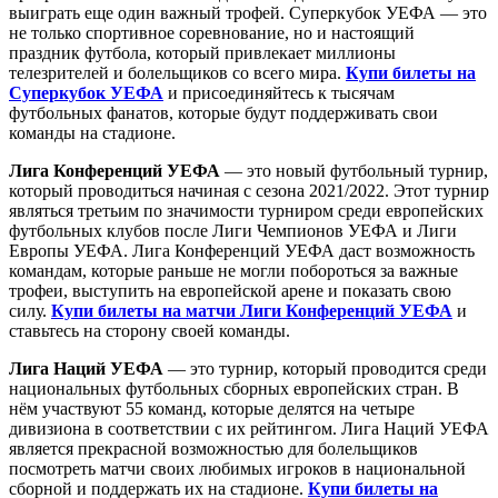
выиграть еще один важный трофей. Суперкубок УЕФА — это
не только спортивное соревнование, но и настоящий
праздник футбола, который привлекает миллионы
телезрителей и болельщиков со всего мира.
Купи билеты на
Суперкубок УЕФА
и присоединяйтесь к тысячам
футбольных фанатов, которые будут поддерживать свои
команды на стадионе.
Лига Конференций УЕФА
— это новый футбольный турнир,
который проводиться начиная с сезона 2021/2022. Этот турнир
являться третьим по значимости турниром среди европейских
футбольных клубов после Лиги Чемпионов УЕФА и Лиги
Европы УЕФА. Лига Конференций УЕФА даст возможность
командам, которые раньше не могли побороться за важные
трофеи, выступить на европейской арене и показать свою
силу.
Купи билеты на матчи Лиги Конференций УЕФА
и
ставьтесь на сторону своей команды.
Лига Наций УЕФА
— это турнир, который проводится среди
национальных футбольных сборных европейских стран. В
нём участвуют 55 команд, которые делятся на четыре
дивизиона в соответствии с их рейтингом. Лига Наций УЕФА
является прекрасной возможностью для болельщиков
посмотреть матчи своих любимых игроков в национальной
сборной и поддержать их на стадионе.
Купи билеты на